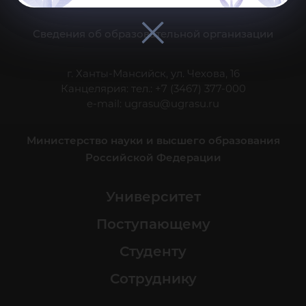
Сведения об образовательной организации
г. Ханты-Мансийск, ул. Чехова, 16
Канцелярия: тел.: +7 (3467) 377-000
e-mail:
ugrasu@ugrasu.ru
Министерство науки и высшего образования
Российской Федерации
Университет
Поступающему
Студенту
Сотруднику