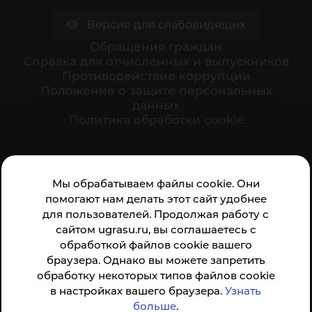
Версия для слабовидящих
Обращения граждан
Cправка для отчисленных и выпускников
Противодействие коррупции
Положение о защите персональных
данных
Политика обработки cookie
Ваше мнение формирует официальный рейтинг
Мы обрабатываем файлы cookie. Они
организации:
помогают нам делать этот сайт удобнее
для пользователей. Продолжая работу с
сайтом ugrasu.ru, вы соглашаетесь с
обработкой файлов cookie вашего
браузера. Однако вы можете запретить
обработку некоторых типов файлов cookie
Анкета доступна по QR-коду, а так же по прямой
в настройках вашего браузера.
Узнать
ссылке
больше
.