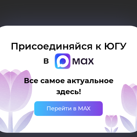
Присоединяйся к ЮГУ
в
Все самое актуальное
здесь!
осударственного университета
ько при наличии активной (кликабельной) ссыл
Перейти в MAX
рситета. Ссылка должна находиться непосредст