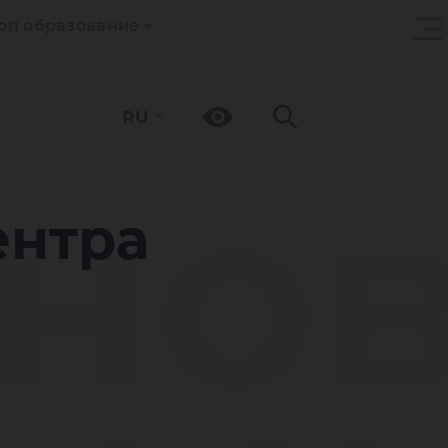
оп образование
RU
но
ентра