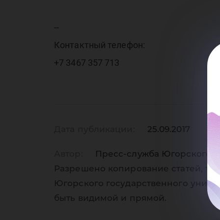
--
Контактный телефон:
+7 3467 357 713
Дата публикации:
25.09.2017
Автор:
Пресс-служба Югорского г
Разрешено копирование статей, тол
Югорского государственного униве
быть видимой и прямой.