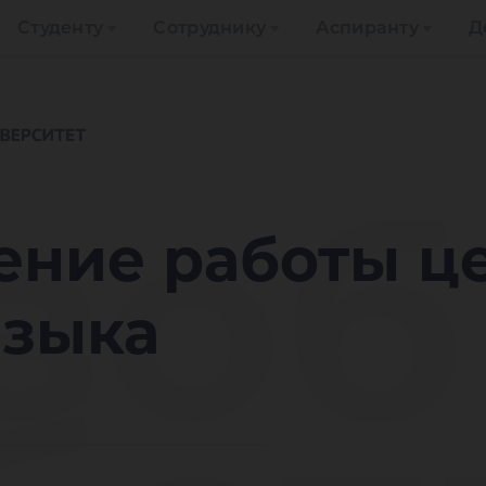
Студенту
Сотруднику
Аспиранту
Д
зоб
ение работы ц
языка