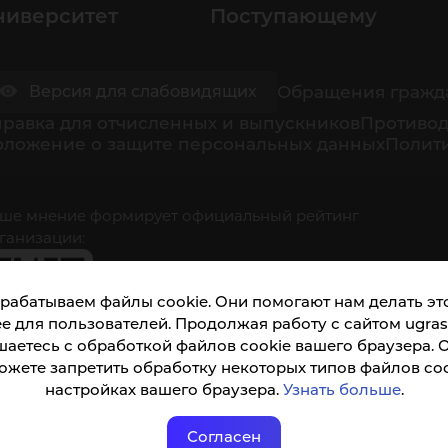
ниверситет
Поступающему
Обращения гражд
Версия для слабовидящих
равка для отчисленных и выпускников
Противод
оложение о защите персональных данных
Полити
ше мнение формирует официальный рейтинг
ганизации:
рабатываем файлы cookie. Они помогают нам делать это
е для пользователей. Продолжая работу с сайтом ugrasu
шаетесь с обработкой файлов cookie вашего браузера. 
ожете запретить обработку некоторых типов файлов coo
кета доступна по QR-коду, а так же по прямой
настройках вашего браузера.
Узнать больше
.
ылке
Согласен