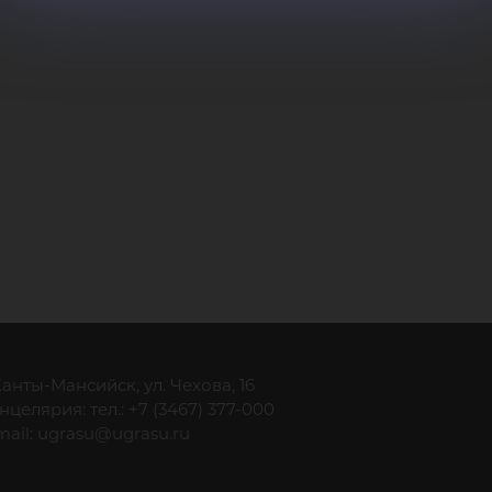
 Ханты-Мансийск, ул. Чехова, 16
нцелярия: тел.: +7 (3467) 377-000
mail:
ugrasu@ugrasu.ru