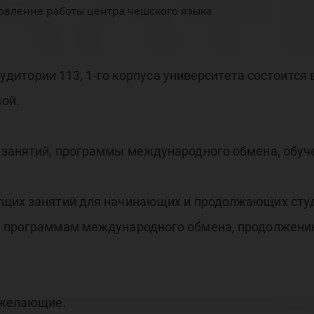
бот
овление работы центра чешского языка
шск
 аудитории 113, 1-го корпуса университета состоитс
ой.
 занятий, программы международного обмена, обуче
ыка
ущих занятий для начинающих и продолжающих сту
а программам международного обмена, продолжению
е желающие.