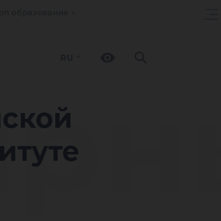
оп образование
RU
ирн
нской
итуте