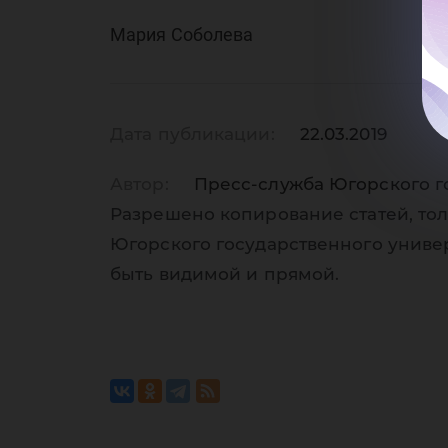
не
Мария Соболева
Дата публикации:
22.03.2019
Автор:
Пресс-служба Югорского г
Разрешено копирование статей, тол
Югорского государственного униве
быть видимой и прямой.