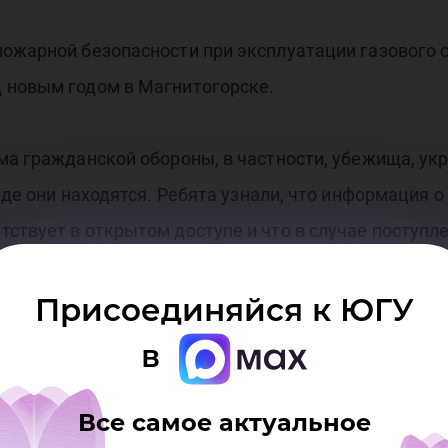
мет
ожарной безопасности при эксплуатации газового о
д новым годом в Магнитогорске.
ема гражданской обороны, в частности, убежища, у
 где они находятся. Ребята узнали, что информация
сти
ствует в открытом доступе и что в случае поступ
оведения при чрезвычайной ситуации и о маршруте 
Присоединяйся к ЮГУ
езвычайной ситуации, а также о порядке оказания
в
й ситуации существует специальное приложение «М
Все самое актуальное