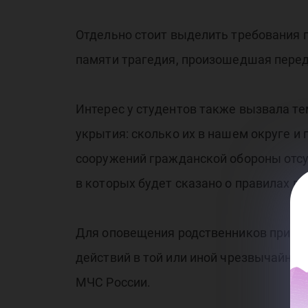
от
Отдельно стоит выделить требования п
памяти трагедия, произошедшая пере
Интерес у студентов также вызвала т
укрытия: сколько их в нашем округе и
Ин
сооружений гражданской обороны отсут
в которых будет сказано о правилах п
Для оповещения родственников при чр
действий в той или иной чрезвычайно
МЧС России.