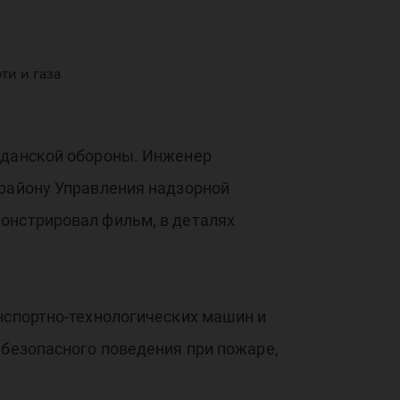
ти и газа
ан
ажданской обороны. Инженер
 району Управления надзорной
онстрировал фильм, в деталях
оны
нспортно-технологических машин и
 безопасного поведения при пожаре,