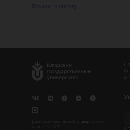
Возврат к списку
г.
Ка
e-
У
Делитесь новостями об университете с
хештегом #ЮГУ
Cп