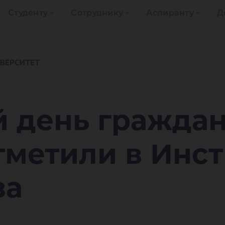
Студенту
Сотруднику
Аспиранту
Д
ем
 день гражда
тметили в Инст
за