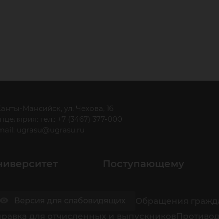
 Ханты-Мансийск, ул. Чехова, 16
нцелярия: тел.: +7 (3467) 377-000
mail:
ugrasu@ugrasu.ru
ниверситет
Поступающему
Обращения гражд
Версия для слабовидящих
равка для отчисленных и выпускников
Противод