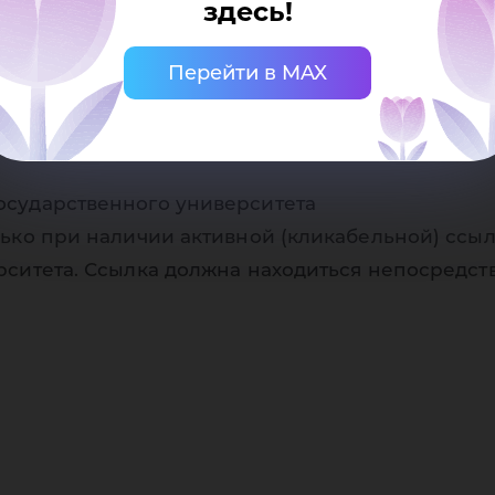
фти
здесь!
Перейти в MAX
осударственного университета
ько при наличии активной (кликабельной) ссыл
рситета. Ссылка должна находиться непосредст