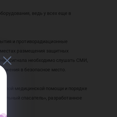
или
борудования, ведь у всех еще в
крытия и противорадиационные
 о местах размещения защитных
тут
ления сигнала необходимо слушать СМИ,
движения в безопасное место.
 первой медицинской помощи и порядке
обильный спасатель», разработанное