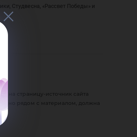
ики, Студвесна, «Рассвет Победы» и
ки на страницу-источник сайта
венно рядом с материалом, должна