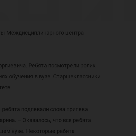
ьни
я зн
оты Междисциплинарного центра
ргиевича. Ребята посмотрели ролик
иях обучения в вузе. Старшеклассники
»
тете.
е ребята подпевали слова припева
арина. – Оказалось, что все ребята
ашем вузе. Некоторые ребята