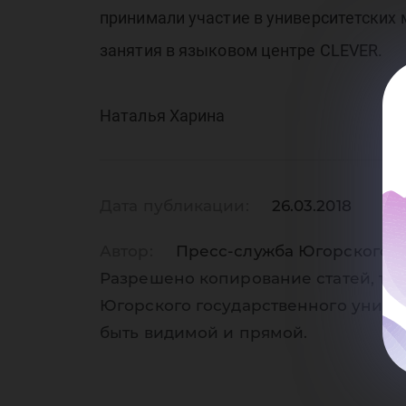
принимали участие в университетских 
занятия в языковом центре CLEVER.
Наталья Харина
Дата публикации:
26.03.2018
Автор:
Пресс-служба Югорского г
Разрешено копирование статей, тол
Югорского государственного униве
быть видимой и прямой.