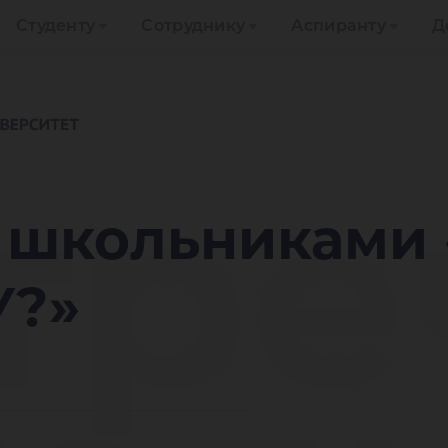
Студенту
Сотруднику
Аспиранту
Д
тре
 школьниками 
У?»