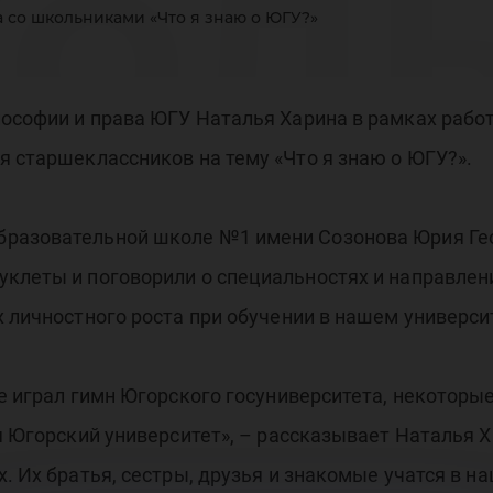
ол
 со школьниками «Что я знаю о ЮГУ?»
то 
лософии и права ЮГУ Наталья Харина в рамках раб
я старшеклассников на тему «Что я знаю о ЮГУ?».
бразовательной школе №1 имени Созонова Юрия Гео
клеты и поговорили о специальностях и направлен
У?
 личностного роста при обучении в нашем универси
ке играл гимн Югорского госуниверситета, некоторы
я Югорский университет», – рассказывает Наталья Х
х. Их братья, сестры, друзья и знакомые учатся в н