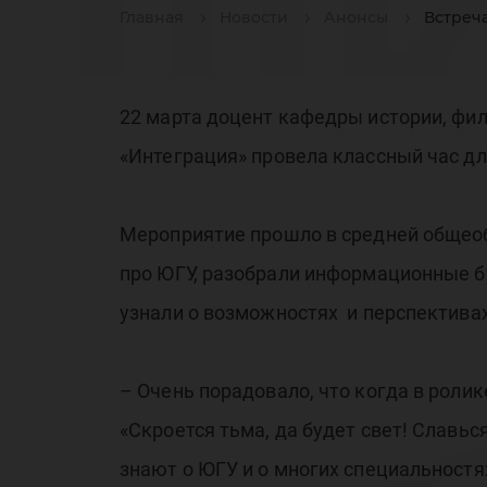
шк
Главная
Новости
Анонсы
Встреча
«Ч
22 марта доцент кафедры истории, фи
«Интеграция» провела классный час дл
Мероприятие прошло в средней общео
про ЮГУ, разобрали информационные бу
ЮГ
узнали о возможностях и перспективах
– Очень порадовало, что когда в роли
«Скроется тьма, да будет свет! Славьс
знают о ЮГУ и о многих специальностя