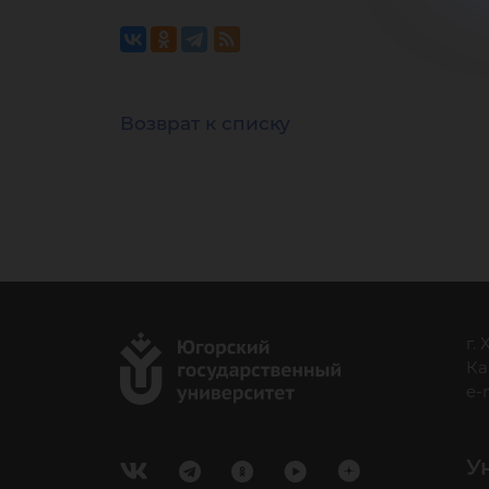
Возврат к списку
г.
Ка
e-
У