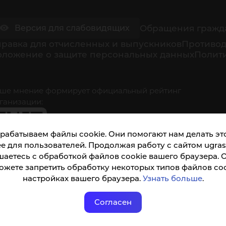
Обращения гражд
Версия для слабовидящих
равка для отчисленных и выпускников
Противод
оложение о защите персональных данных
Полити
ше мнение формирует официальный рейтинг
ганизации:
рабатываем файлы cookie. Они помогают нам делать это
е для пользователей. Продолжая работу с сайтом ugrasu
шаетесь с обработкой файлов cookie вашего браузера. 
ожете запретить обработку некоторых типов файлов coo
кета доступна по QR-коду, а так же по прямой
настройках вашего браузера.
Узнать больше
.
ылке
Согласен