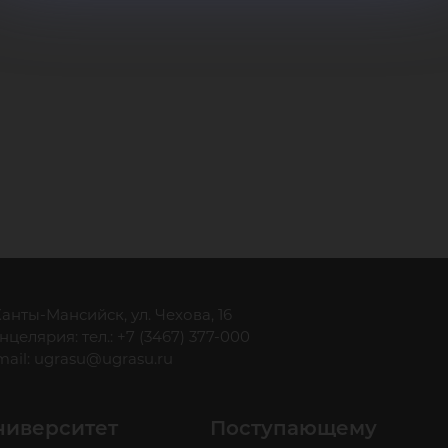
 Ханты-Мансийск, ул. Чехова, 16
нцелярия: тел.: +7 (3467) 377-000
mail:
ugrasu@ugrasu.ru
ниверситет
Поступающему