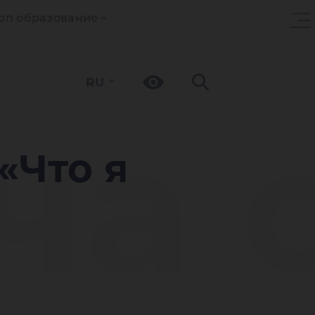
оп образование
RU
ча 
«Что я