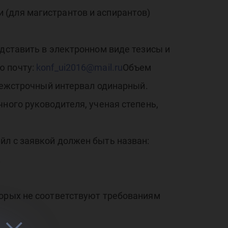
 (для магистрантов и аспирантов)
едставить в электронном виде тезисы и
ю почту:
konf_ui2016@mail.ru
Объем
 межстрочный интервал одинарный.
ного руководителя, ученая степень,
йл с заявкой должен быть назван:
.
торых не соответствуют требованиям