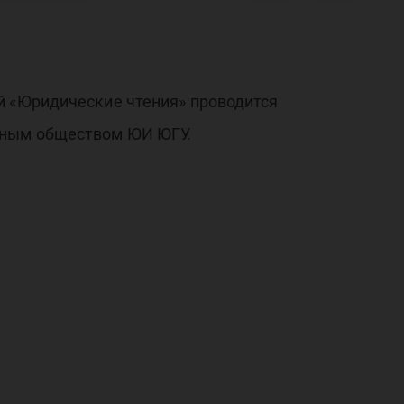
я 2
й «Юридические чтения» проводится
чным обществом ЮИ ЮГУ.