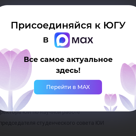
е.
Присоединяйся к ЮГУ
ы-Мансийск, ул. Чехова д. 16
в
знать:
Все самое актуальное
здесь!
club81873638
Перейти в MAX
директора ЮИ по научной работе
. председателя студенческого совета ЮИ