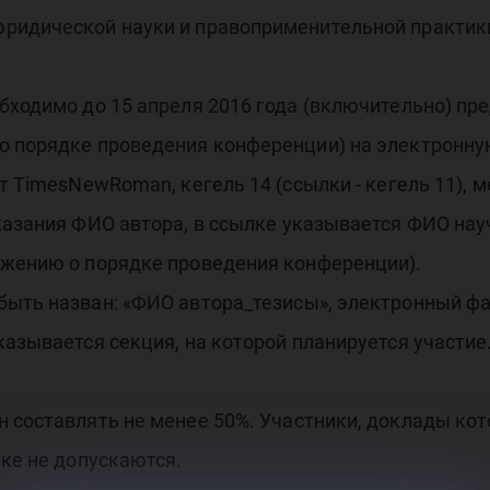
ридической науки и правоприменительной практики
бходимо до 15 апреля 2016 года (включительно) пр
о порядке проведения конференции) на электронну
фт TimesNewRoman, кегель 14 (ссылки - кегель 11),
казания ФИО автора, в ссылке указывается ФИО науч
ожению о порядке проведения конференции).
ыть назван: «ФИО автора_тезисы», электронный фа
казывается секция, на которой планируется участие
н составлять не менее 50%. Участники, доклады ко
ике не допускаются.