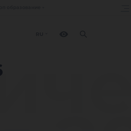
оп образование
RU
иче
6