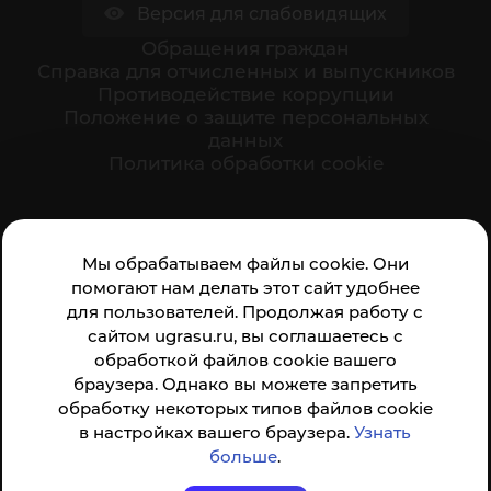
Версия для слабовидящих
Обращения граждан
Cправка для отчисленных и выпускников
Противодействие коррупции
Положение о защите персональных
данных
Политика обработки cookie
Ваше мнение формирует официальный рейтинг
Мы обрабатываем файлы cookie. Они
организации:
помогают нам делать этот сайт удобнее
для пользователей. Продолжая работу с
сайтом ugrasu.ru, вы соглашаетесь с
обработкой файлов cookie вашего
браузера. Однако вы можете запретить
обработку некоторых типов файлов cookie
Анкета доступна по QR-коду, а так же по прямой
в настройках вашего браузера.
Узнать
ссылке
больше
.