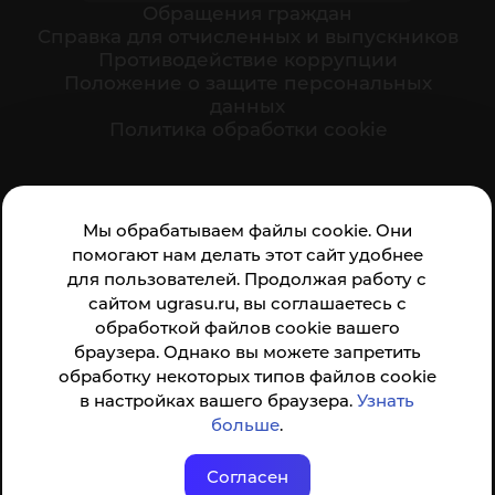
Обращения граждан
Cправка для отчисленных и выпускников
Противодействие коррупции
Положение о защите персональных
данных
Политика обработки cookie
Ваше мнение формирует официальный рейтинг
Мы обрабатываем файлы cookie. Они
организации:
помогают нам делать этот сайт удобнее
для пользователей. Продолжая работу с
сайтом ugrasu.ru, вы соглашаетесь с
обработкой файлов cookie вашего
браузера. Однако вы можете запретить
обработку некоторых типов файлов cookie
Анкета доступна по QR-коду, а так же по прямой
в настройках вашего браузера.
Узнать
ссылке
больше
.
Согласен
© ФГБОУ ВО ЮГУ 2001–2026