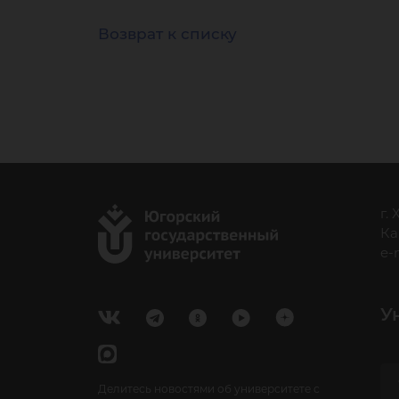
Возврат к списку
г.
Ка
e-
У
Делитесь новостями об университете с