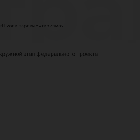
тра
 «Школа парламентаризма»
ной
кружной этап федерального проекта
ал