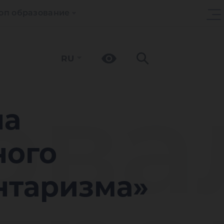
оп образование
RU
ова
на
ного
нтаризма»