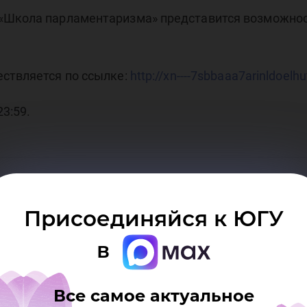
оек
«Школа парламентаризма» представится возможнос
ествляется по ссылке:
http://xn----7sbbaaa7arinldoelh
3:59.
рла
Присоединяйся к ЮГУ
в
Все самое актуальное