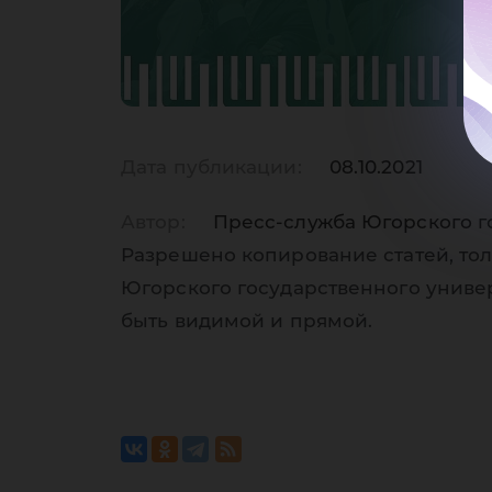
Дата публикации:
08.10.2021
Автор:
Пресс-служба Югорского г
Разрешено копирование статей, тол
Югорского государственного униве
быть видимой и прямой.