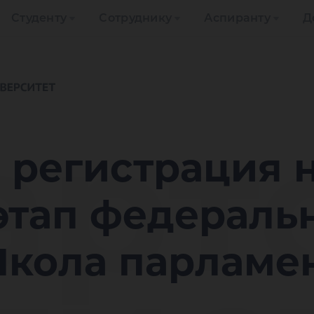
Студенту
Сотруднику
Аспиранту
Д
арт
 регистрация 
этап федераль
Школа парламе