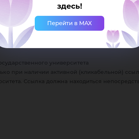
здесь!
Перейти в MAX
осударственного университета
ько при наличии активной (кликабельной) ссыл
рситета. Ссылка должна находиться непосредст