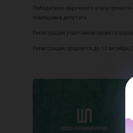
пр
Победителю окружного этапа проекта 
помощника депутата.
Регистрация участников проекта осущ
Регистрация продлится до 13 октября, 2
па