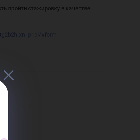
та 
ть пройти стажировку в качестве
utg2b2h.xn--p1ai/#form
ме