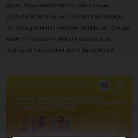
руках. Будь внимателен к себе и своим
друзьям.Если видишь, что кто-то из близких
попал под влияние опасной группы, не проходи
мимо — поговори с ним или обратись за
помощью к взрослым или специалистам.