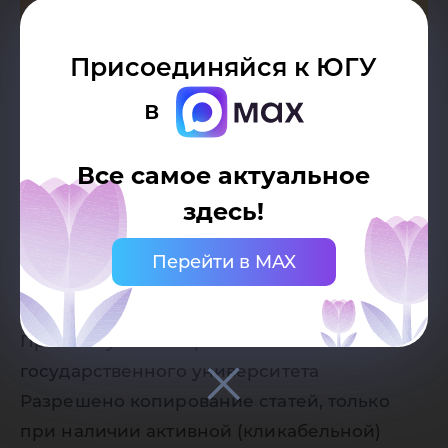
Присоединяйся к ЮГУ
в
Все самое актуальное
здесь!
Перейти в MAX
Дата публикации:
26.06.2026
Автор:
Пресс-служба Югорского
государственного университета
Разрешено копирование статей, только
при наличии активной (кликабельной)