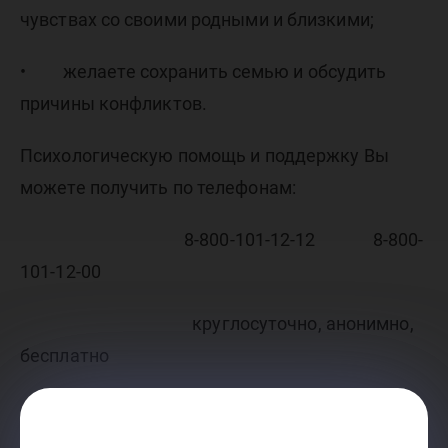
чувствах со своими родными и близкими;
• желаете сохранить семью и обсудить
причины конфликтов.
Психологическую помощь и поддержку Вы
можете получить по телефонам:
8-800-101-12-12 8-800-
101-12-00
круглосуточно, анонимно,
бесплатно