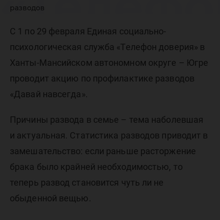
«Телефо
разводов
доверия
С 1 по 29 февраля Единая социально-
психологическая служба «Телефон доверия» в
проводи
Ханты-Мансийском автономном округе – Югре
проводит акцию по профилактике разводов
«Давай навсегда».
по
Причины развода в семье – тема наболевшая
и актуальная. Статистика разводов приводит в
профила
замешательство: если раньше расторжение
брака было крайней необходимостью, то
разводо
теперь развод становится чуть ли не
обыденной вещью.