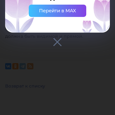
ссылки на страницу-источник сайта
Перейти в MAX
Югорского государственного
университета. Ссылка должна находиться
непосредственно рядом с материалом,
должна быть видимой и прямой.
Возврат к списку