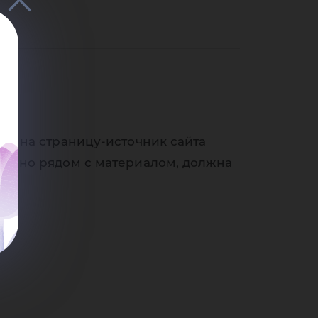
од
ки на страницу-источник сайта
венно рядом с материалом, должна