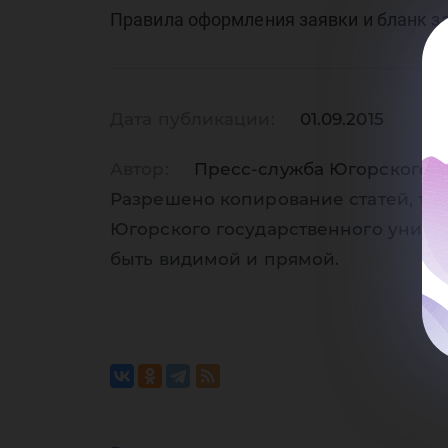
20
Правила оформления заявки и бланк 
Дата публикации:
01.09.2015
Автор:
Пресс-служба Югорского г
Разрешено копирование статей, тол
Югорского государственного униве
быть видимой и прямой.