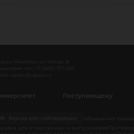
 Ханты-Мансийск, ул. Чехова, 16
нцелярия: тел.: +7 (3467) 377-000
mail:
ugrasu@ugrasu.ru
ниверситет
Поступающему
Обращения гражд
Версия для слабовидящих
равка для отчисленных и выпускников
Противод