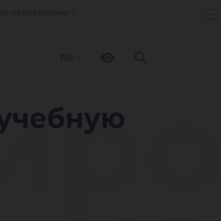
оп образование
RU
иро
 учебную