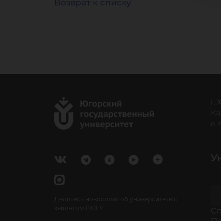
Возврат к списку
г.
Ка
e-
У
Делитесь новостями об университете с
хештегом #ЮГУ
Cп