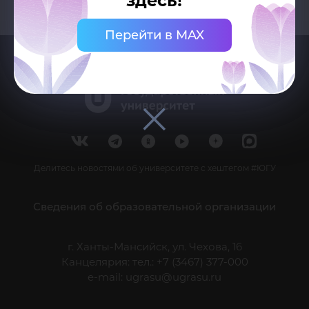
здесь!
Перейти в MAX
Делитесь новостями об университете с хештегом #ЮГУ
Сведения об образовательной организации
г. Ханты-Мансийск, ул. Чехова, 16
Канцелярия: тел.: +7 (3467) 377-000
e-mail:
ugrasu@ugrasu.ru