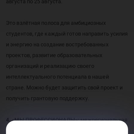
августа по 25 августа.
Это взлётная полоса для амбициозных
студентов, где каждый готов направить усилия
и энергию на создание востребованных
проектов, развитие образовательных
организаций и реализацию своего
интеллектуального потенциала в нашей
стране. Можно будет защитить свой проект и
получить грантовую поддержку.
4. «МЫ ПРОФЕССИОНАЛЫ»:
межрегиональная
смена с 28 августа по 2 сентября.