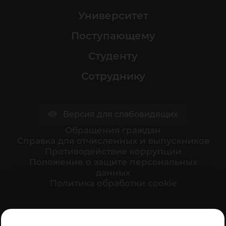
Университет
Поступающему
Студенту
Сотруднику
Версия для слабовидящих
Обращения граждан
Cправка для отчисленных и выпускников
Противодействие коррупции
Положение о защите персональных
данных
Политика обработки cookie
Ваше мнение формирует официальный рейтинг