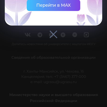
Перейти в MAX
Делитесь новостями об университете с хештегом #ЮГУ
Сведения об образовательной организации
г. Ханты-Мансийск, ул. Чехова, 16
Канцелярия: тел.: +7 (3467) 377-000
e-mail:
ugrasu@ugrasu.ru
Министерство науки и высшего образования
Российской Федерации