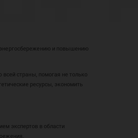
нт 
гос
о энергосбережению и повышению
 всей страны, помогая не только
ргетические ресурсы, экономить
ре
ием экспертов в области
ережения.