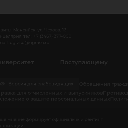
 Ханты-Мансийск, ул. Чехова, 16
нцелярия: тел.: +7 (3467) 377-000
mail:
ugrasu@ugrasu.ru
ниверситет
Поступающему
Обращения гражд
Версия для слабовидящих
равка для отчисленных и выпускников
Противод
оложение о защите персональных данных
Полити
ше мнение формирует официальный рейтинг
ганизации: