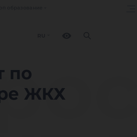
оп образование
RU
сер
т по
ере ЖКХ