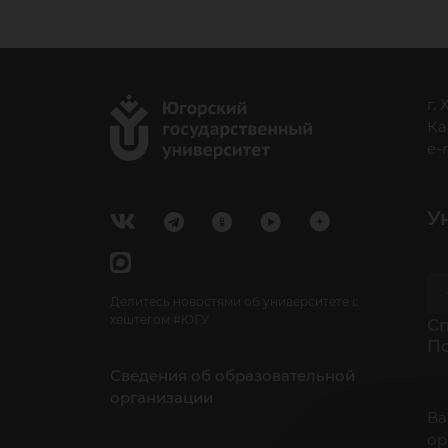
г.
Ка
e-
У
Делитесь новостями об университете с
хештегом #ЮГУ
Cп
П
Сведения об образовательной
организации
Ва
ор