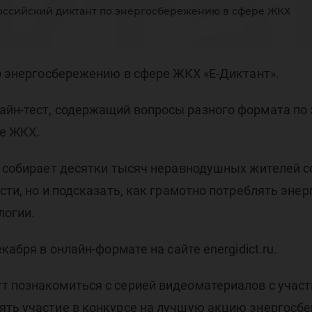
кта
ероссийский диктант по энергосбережению в сфере ЖКХ
ер
по энергосбережению в сфере ЖКХ «Е-Диктант».
лайн-тест, содержащий вопросы разного формата п
е ЖКХ.
и собирает десятки тысяч неравнодушных жителей со
сти, но и подсказать, как грамотно потреблять эне
сфе
логии.
кабря в онлайн-формате на сайте energidict.ru.
т познакомиться с серией видеоматериалов с участ
ять участие в конкурсе на лучшую акцию энергосб