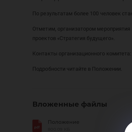
По результатам более 100 человек ста
Отметим, организатором мероприятия
проектов «Стратегия будущего».
Контакты организационного комитета: те
Подробности читайте в Положении.
Вложенные файлы
Положение
800.09 КБ