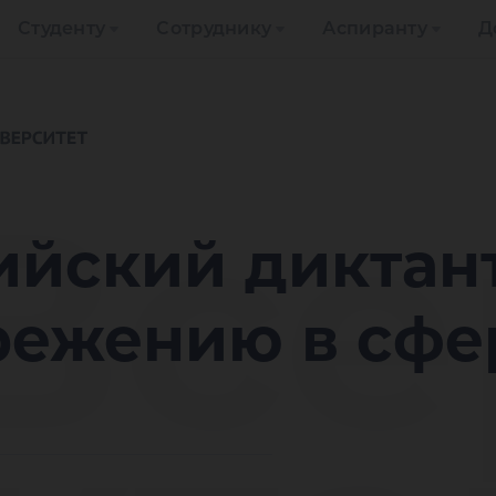
Студенту
Сотруднику
Аспиранту
Д
I В
сийский диктан
режению в сф