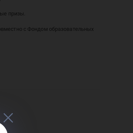
ные призы.
овместно с Фондом образовательных