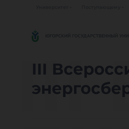
Университет
Поступающему
II
III Всерос
энергосбе