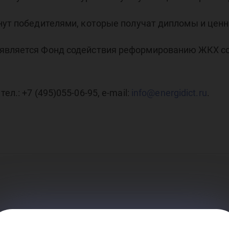
нут победителями, которые получат дипломы и цен
 является Фонд содействия реформированию ЖКХ с
л.: +7 (495)055-06-95, e-mail:
info@energidict.ru
.