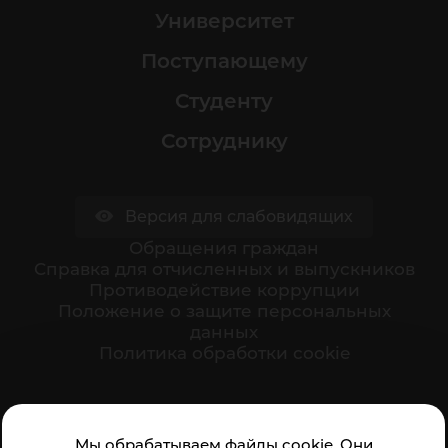
Университет
Поступающему
Студенту
Сотруднику
Версия для слабовидящих
Обращения граждан
Cправка для отчисленных и выпускников
Противодействие коррупции
Положение о защите персональных
данных
Политика обработки cookie
Ваше мнение формирует официальный рейтинг
Мы обрабатываем файлы cookie. Они
организации: