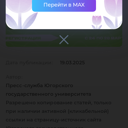
Перейти в MAX
Дата публикации:
19.03.2025
Автор:
Пресс-служба Югорского
государственного университета
Разрешено копирование статей, только
при наличии активной (кликабельной)
ссылки на страницу-источник сайта