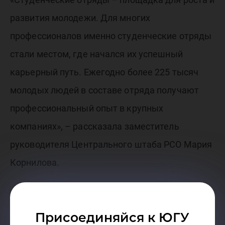
развития молодежи. Для многих
профессионалов именно студенческие отряды
стали местом, где начался их успешный
карьерный путь. Ежегодно более 225 тысяч
молодых людей в составе отряда получают
профессиональный опыт в крупных
компаниях», – рассказала заместитель
руководителя Центрального штаба РСО Мария
Корнилова.
Присоединяйся к ЮГУ