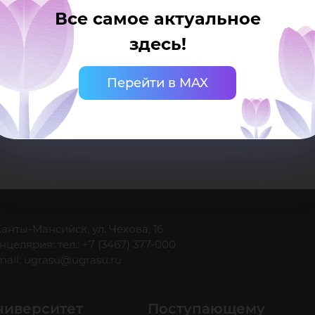
лях
Все самое актуальное
здесь!
Перейти в MAX
ощ
 Ханты-Мансийск, ул. Чехова, 16
нцелярия: тел.: +7 (3467) 377-000
mail:
ugrasu@ugrasu.ru
ниверситет
Поступающему