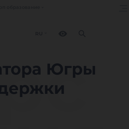
оп образование
RU
рс
атора Югры
ддержки