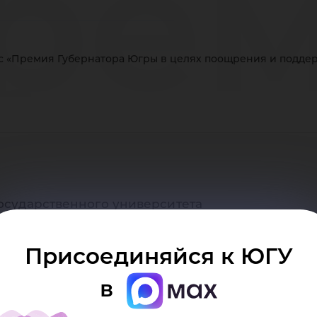
ре
с «Премия Губернатора Югры в целях поощрения и подде
бер
ры
осударственного университета
ько при наличии активной (кликабельной) ссыл
рситета. Ссылка должна находиться непосредст
Присоединяйся к ЮГУ
в