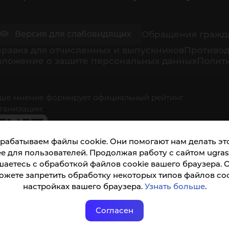
Обращения гражд
Версия для слабовидящих
равка для отчисленных и выпускников
Противод
оложение о защите персональных данных
Полити
дд
ше мнение формирует официальный рейтинг
ганизации:
рабатываем файлы cookie. Они помогают нам делать это
е для пользователей. Продолжая работу с сайтом ugrasu
шаетесь с обработкой файлов cookie вашего браузера. 
ожете запретить обработку некоторых типов файлов coo
кета доступна по QR-коду, а так же по прямой
настройках вашего браузера.
Узнать больше
.
ылке
Согласен