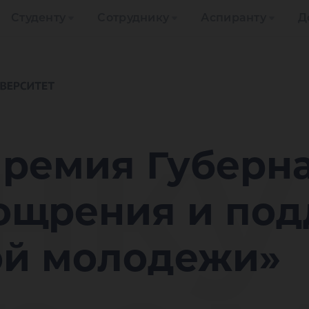
Студенту
Сотруднику
Аспиранту
Д
нку
Премия Губерн
оощрения и по
ой молодежи»