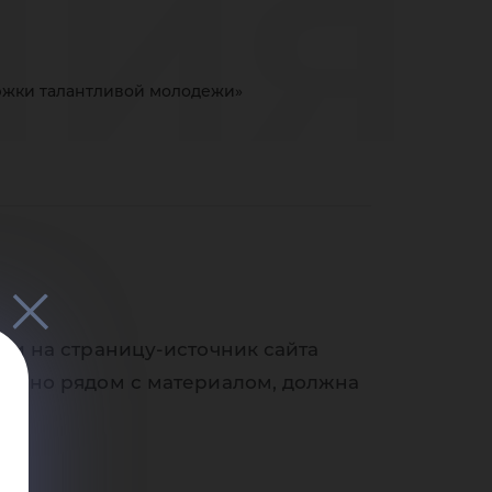
мия
ржки талантливой молодежи»
нат
 в
ки на страницу-источник сайта
венно рядом с материалом, должна