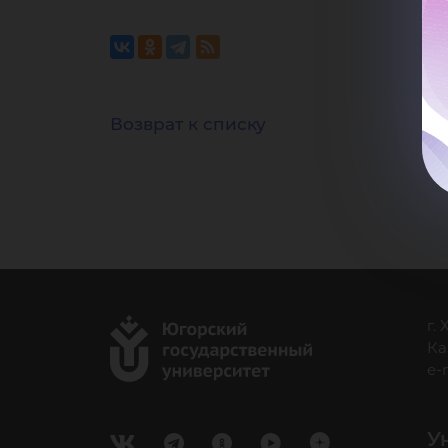
це
Возврат к списку
по
г.
Ка
e-
У