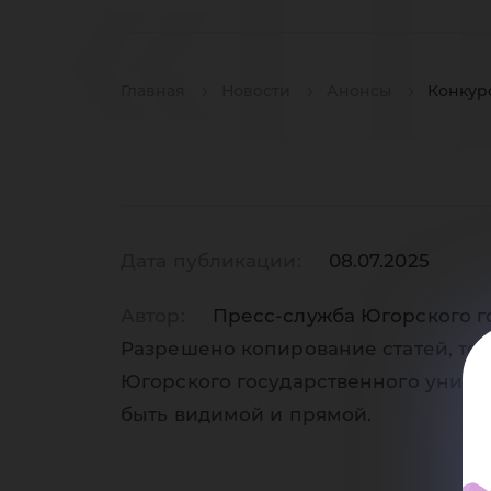
«П
Главная
Новости
Анонсы
Конкур
Гу
Дата публикации:
08.07.2025
Юг
Автор:
Пресс-служба Югорского г
Разрешено копирование статей, тол
Югорского государственного униве
быть видимой и прямой.