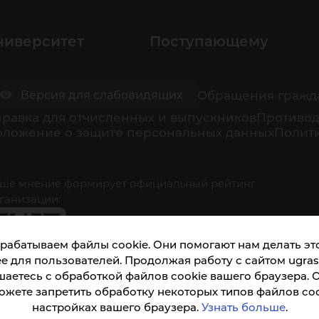
ниверситет
Поступающему
Обращения гражд
Версия для слабовидящих
равка для отчисленных и выпускников
Противод
оложение о защите персональных данных
Полити
ше мнение формирует официальный рейтинг
ганизации:
рабатываем файлы cookie. Они помогают нам делать это
е для пользователей. Продолжая работу с сайтом ugrasu
шаетесь с обработкой файлов cookie вашего браузера. 
ожете запретить обработку некоторых типов файлов coo
кета доступна по QR-коду, а так же по прямой
настройках вашего браузера.
Узнать больше
.
ылке