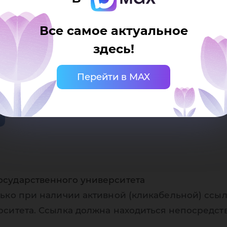
Все самое актуальное
здесь!
Перейти в MAX
осударственного университета
ько при наличии активной (кликабельной) ссыл
рситета. Ссылка должна находиться непосредст