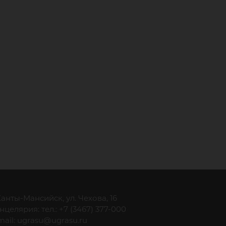
 Ханты-Мансийск, ул. Чехова, 16
нцелярия: тел.: +7 (3467) 377-000
mail:
ugrasu@ugrasu.ru