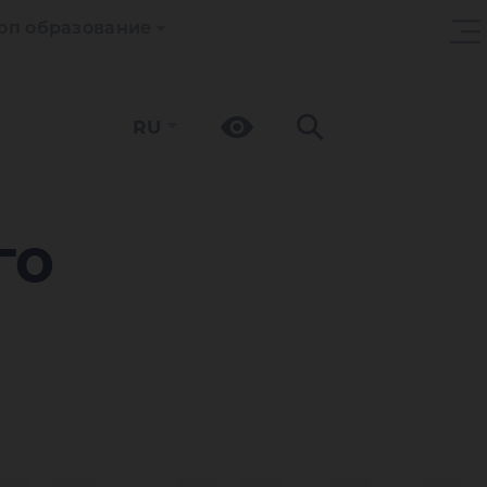
оп образование
RU
го