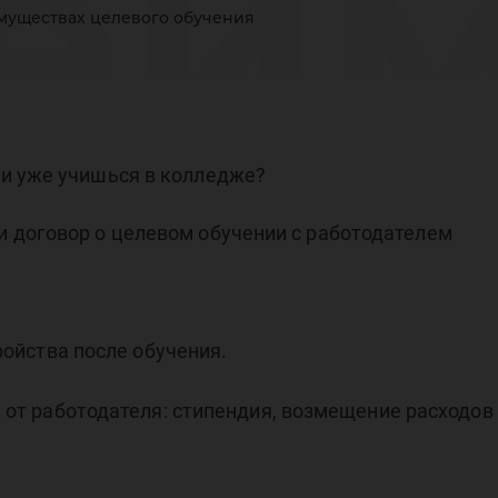
еим
муществах целевого обучения
лев
и уже учишься в колледже?
 договор о целевом обучении с работодателем
уче
ойства после обучения.
т работодателя: стипендия, возмещение расходов 