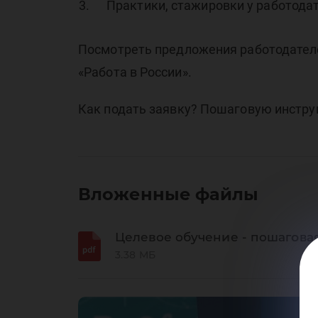
Практики, стажировки у работодат
Посмотреть предложения работодателе
«Работа в России».
Как подать заявку? Пошаговую инстру
Вложенные файлы
Целевое обучение - пошагова
3.38 МБ