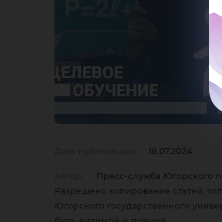
Дата публикации:
18.07.2024
Автор:
Пресс-служба Югорского г
Разрешено копирование статей, тол
Югорского государственного униве
быть видимой и прямой.