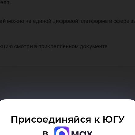
еля.
й можно на единой цифровой платформе в сфере з
кцию смотри в прикрепленном документе.
я инструкция
Присоединяйся к ЮГУ
в