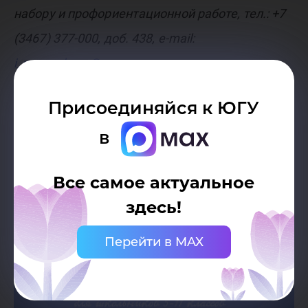
набору и профориентационной работе, тел.: +7
(3467) 377-000, доб. 438, e-mail:
i_puzanskaya@ugrasu.ru
.
Присоединяйся к ЮГУ
в
Все самое актуальное
здесь!
Перейти в MAX