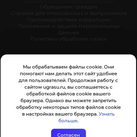
Обращения граждан
Cправка для отчисленных и выпускников
Противодействие коррупции
Положение о защите персональных
данных
Политика обработки cookie
Ваше мнение формирует официальный рейтинг
Мы обрабатываем файлы cookie. Они
организации:
помогают нам делать этот сайт удобнее
для пользователей. Продолжая работу с
сайтом ugrasu.ru, вы соглашаетесь с
обработкой файлов cookie вашего
браузера. Однако вы можете запретить
обработку некоторых типов файлов cookie
Анкета доступна по QR-коду, а так же по прямой
в настройках вашего браузера.
Узнать
ссылке
больше
.
Согласен