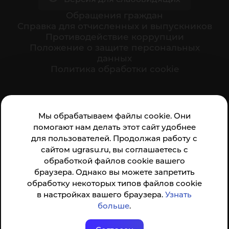
Обращения граждан
Cправка для отчисленных и выпускников
Противодействие коррупции
Положение о защите персональных
данных
Политика обработки cookie
Ваше мнение формирует официальный рейтинг
Мы обрабатываем файлы cookie. Они
организации:
помогают нам делать этот сайт удобнее
для пользователей. Продолжая работу с
сайтом ugrasu.ru, вы соглашаетесь с
обработкой файлов cookie вашего
браузера. Однако вы можете запретить
обработку некоторых типов файлов cookie
Анкета доступна по QR-коду, а так же по прямой
в настройках вашего браузера.
Узнать
ссылке
больше
.