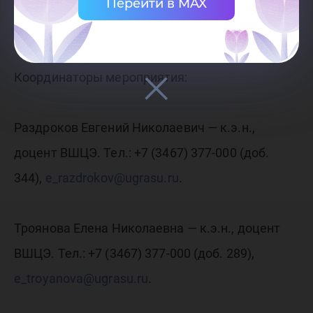
участников круглого стола на электронные
Перейти в MAX
адреса, указанные в заявке.
Координаторы мероприятия:
Раздроков Евгений Николаевич — к.э.н.,
доцент ВШЦЭ. Тел.: +7 (3467) 377-000 (доб.
344),
e_razdrokov@ugrasu.ru
.
Троянова Елена Николаевна — к.э.н., доцент
ВШЦЭ. Тел.: +7 (3467) 377-000 (доб. 289),
e_troyanova@ugrasu.ru
.