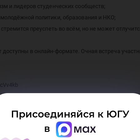
гио
изм и лидеров студенческих сообществ;
 молодёжной политики, образования и НКО;
о стремится преуспеть во всём, но не может отлучит
 доступны в онлайн-формате. Очная встреча участни
/cVv4kb
Присоединяйся к ЮГУ
в