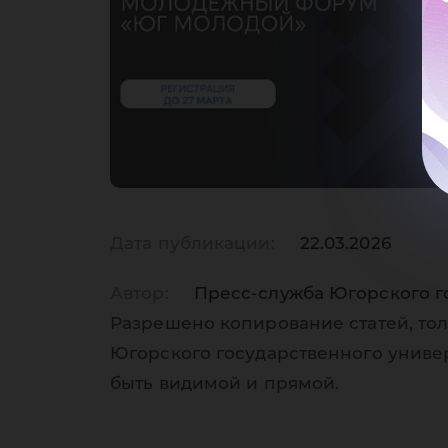
фо
«Ю
Дата публикации:
22.03.2026
Автор:
Пресс-служба Югорского г
Разрешено копирование статей, тол
Югорского государственного униве
быть видимой и прямой.