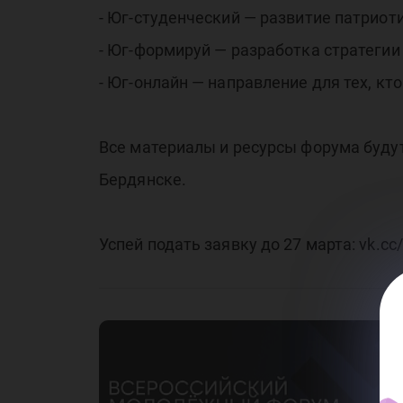
ре
- Юг-студенческий — развитие патриот
- Юг-формируй — разработка стратегии
- Юг-онлайн — направление для тех, кт
Все материалы и ресурсы форума будут
Бердянске.
с
Успей подать заявку до 27 марта: vk.cc