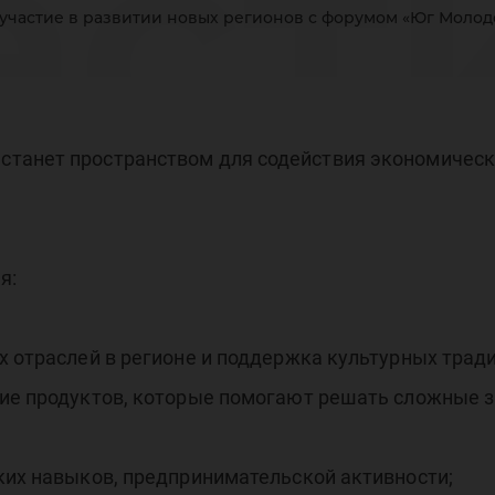
аст
участие в развитии новых регионов с форумом «Юг Молод
зви
танет пространством для содействия экономическ
я:
вы
х отраслей в регионе и поддержка культурных трад
ние продуктов, которые помогают решать сложные з
ких навыков, предпринимательской активности;