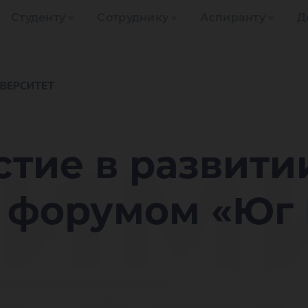
Студенту
Сотруднику
Аспиранту
Д
им
тие в развити
с форумом «Юг