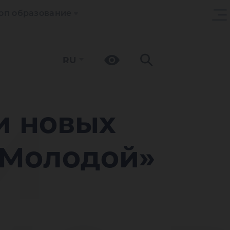
оп образование
RU
и
и новых
 Молодой»