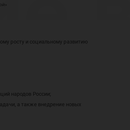
ие 
ой»
тии
ому росту и социальному развитию
х
иций народов России;
адачи, а также внедрение новых