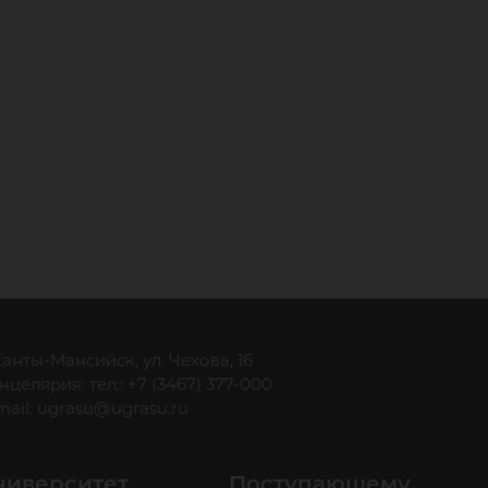
ло
 Ханты-Мансийск, ул. Чехова, 16
нцелярия: тел.: +7 (3467) 377-000
mail:
ugrasu@ugrasu.ru
ниверситет
Поступающему