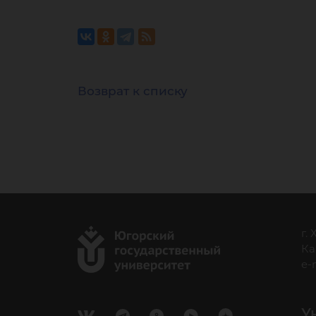
Мо
Возврат к списку
г.
Ка
e-
У