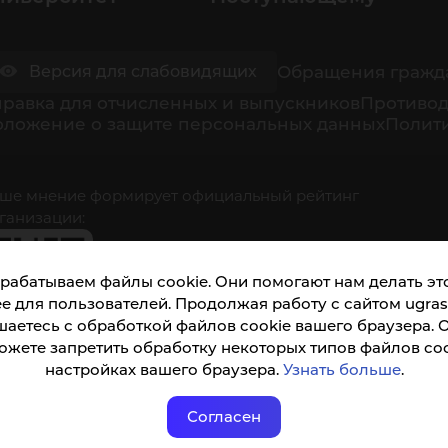
Обращения гражд
Версия для слабовидящих
равка для отчисленных и выпускников
Противод
оложение о защите персональных данных
Полити
ше мнение формирует официальный рейтинг
ганизации:
рабатываем файлы cookie. Они помогают нам делать это
е для пользователей. Продолжая работу с сайтом ugrasu
шаетесь с обработкой файлов cookie вашего браузера. 
ожете запретить обработку некоторых типов файлов coo
кета доступна по QR-коду, а так же по прямой
настройках вашего браузера.
Узнать больше
.
ылке
Согласен