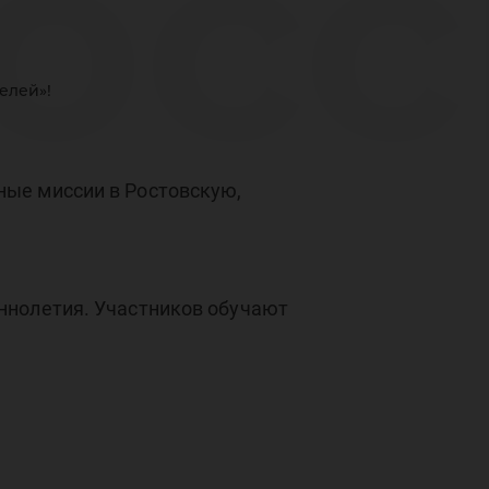
ос
елей»!
нче
ные миссии в Ростовскую,
су
ннолетия. Участников обучают