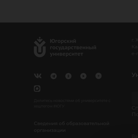
г.
Ка
e-
У
Делитесь новостями об университете с
хештегом #ЮГУ
Cп
П
Сведения об образовательной
организации
Ва