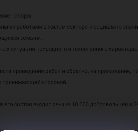
аса
ские наборы;
ьными работами в жилом секторе и социально знач
ющимся семьям;
ых ситуаций природного и техногенного характера.
ста проведения работ и обратно, на проживание, п
я принимающей стороной.
 в его состав входит свыше 10 000 добровольцев и 