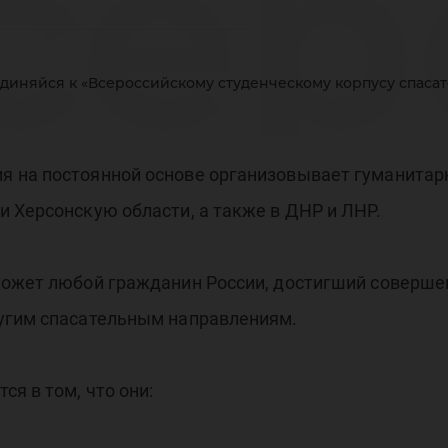
сер
диняйся к «Всероссийскому студенческому корпусу спасат
уде
 на постоянной основе организовывает гуманитар
 Херсонскую области, а также в ДНР и ЛНР.
рпу
может любой гражданин России, достигший соверше
угим спасательным направлениям.
я в том, что они: