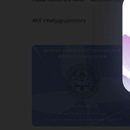
#ЮГУ#вбудущеесюгу