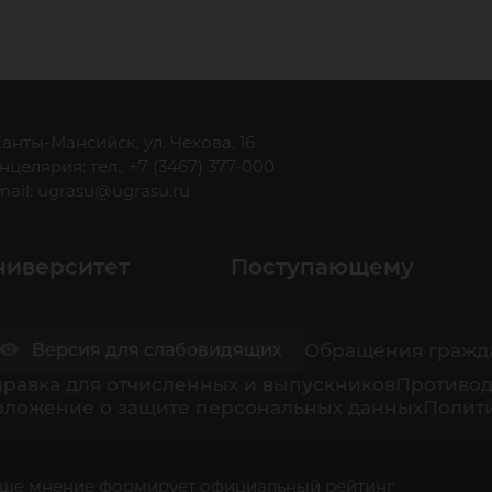
 Ханты-Мансийск, ул. Чехова, 16
нцелярия: тел.: +7 (3467) 377-000
mail:
ugrasu@ugrasu.ru
ниверситет
Поступающему
Обращения гражд
Версия для слабовидящих
равка для отчисленных и выпускников
Противод
оложение о защите персональных данных
Полити
ше мнение формирует официальный рейтинг