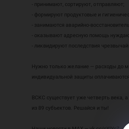
- принимают, сортируют, отправляют;
сп
- формируют продуктовые и гигиениче
- занимаются аварийно-восстановител
- оказывают адресную помощь нужда
- ликвидируют последствия чрезвычайн
Нужно только желание — расходы до ме
индивидуальной защиты оплачиваютс
ВСКС существует уже четверть века, а
из 89 субъектов. Решайся и ты!
Наши новости в МАХ — vk.cc/cXIYcZ.