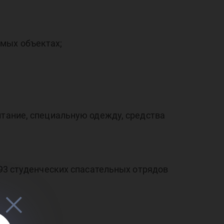
тел
имых объектах;
итание, специальную одежду, средства
293 студенческих спасательных отрядов