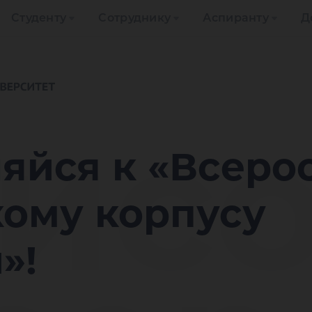
Студенту
Сотруднику
Аспиранту
Д
исо
яйся к «Всеро
кому корпусу
»!