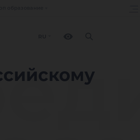
оп образование
RU
ед
ссийскому