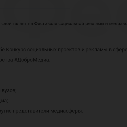
 Фе
 свой талант на Фестивале социальной рекламы и медиа
циа
бе Конкурс социальных проектов и рекламы в сфер
рства #ДоброМедиа.
кла
 вузов;
иа;
другие представители медиасферы.