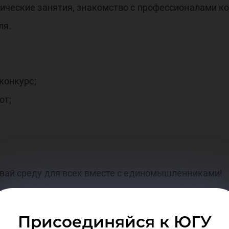
тические занятия, знакомство с профессионалами к
диа
ля.
конкурс;
от;
об
авай среду для всех вместе с единомышленниками!
Присоединяйся к ЮГУ