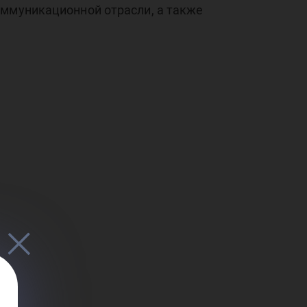
оммуникационной отрасли, а также
во
роМ