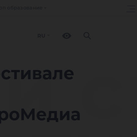
оп образование
RU
и с
естивале
броМедиа