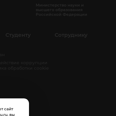
Министерство науки и
высшего образования
Российской Федерации
Студенту
Сотруднику
ан
ействие коррупции
ка обработки cookie
т сайт
.ru, вы