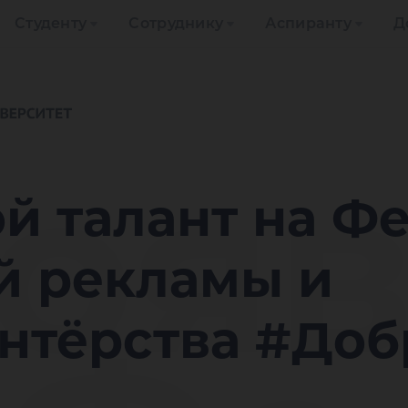
Студенту
Сотруднику
Аспиранту
Д
ояв
й талант на Ф
й рекламы и
нтёрства #До