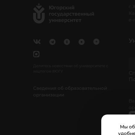
г.
Ка
e-
У
Делитесь новостями об университете с
хештегом #ЮГУ
Cп
П
Сведения об образовательной
организации
Ва
ор
Мы об
удобне