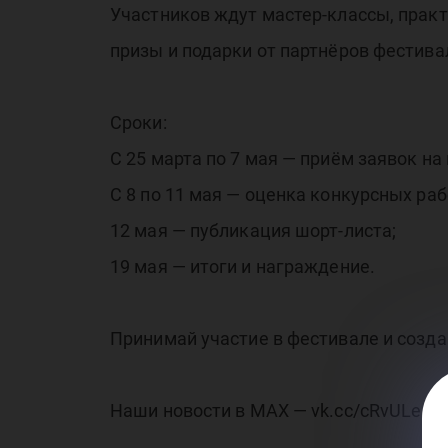
Участников ждут мастер-классы, прак
ме
призы и подарки от партнёров фестива
Сроки:
С 25 марта по 7 мая — приём заявок на 
С 8 по 11 мая — оценка конкурсных раб
#Д
12 мая — публикация шорт-листа;
19 мая — итоги и награждение.
Принимай участие в фестивале и созд
Наши новости в МАХ — vk.cc/cRvULe