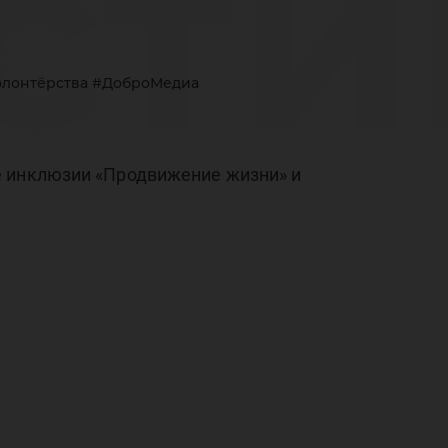
сти
волонтёрства #ДоброМедиа
ль
е инклюзии «Продвижение жизни» и
мы