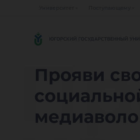
Университет
Поступающему
Пр
Прояви сво
социально
медиаволо