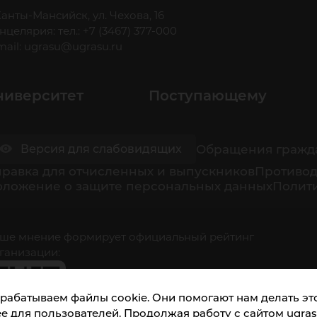
 Ханты-Мансийск, ул. Чехова, 16
нцелярия: тел.: +7 (3467) 377-000
mail:
ugrasu@ugrasu.ru
ниверситет
Поступающему
Обращения гражд
Версия для слабовидящих
равка для отчисленных и выпускников
Противод
оложение о защите персональных данных
Полити
ше мнение формирует официальный рейтинг
ганизации:
рабатываем файлы cookie. Они помогают нам делать это
е для пользователей. Продолжая работу с сайтом ugrasu