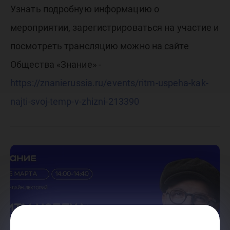
Узнать подробную информацию о
мероприятии, зарегистрироваться на участие и
посмотреть трансляцию можно на сайте
Общества «Знание» -
https://znanierussia.ru/events/ritm-uspeha-kak-
najti-svoj-temp-v-zhizni-213390