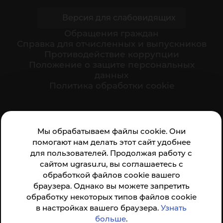
Версия для слабовидящих
Обращения граждан
Cправка для отчисленных и выпускников
Противодействие коррупции
Положение о защите персональных
данных
Политика обработки cookie
Ваше мнение формирует официальный рейтинг
Мы обрабатываем файлы cookie. Они
организации:
помогают нам делать этот сайт удобнее
для пользователей. Продолжая работу с
сайтом ugrasu.ru, вы соглашаетесь с
обработкой файлов cookie вашего
браузера. Однако вы можете запретить
обработку некоторых типов файлов cookie
Анкета доступна по QR-коду, а так же по прямой
в настройках вашего браузера.
Узнать
ссылке
больше
.