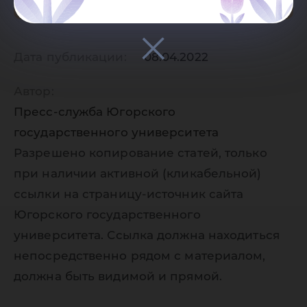
Дата публикации:
08.04.2022
Автор:
Пресс-служба Югорского
государственного университета
Разрешено копирование статей, только
при наличии активной (кликабельной)
ссылки на страницу-источник сайта
Югорского государственного
университета. Ссылка должна находиться
непосредственно рядом с материалом,
должна быть видимой и прямой.