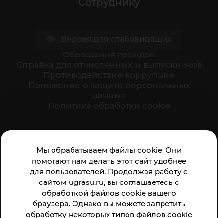
Сотруднику
Версия для слабовидящих
Обращения граждан
Cправка для отчисленных и выпускников
Противодействие коррупции
Положение о защите персональных
данных
Политика обработки cookie
Ваше мнение формирует официальный рейтинг
Мы обрабатываем файлы cookie. Они
организации:
помогают нам делать этот сайт удобнее
для пользователей. Продолжая работу с
сайтом ugrasu.ru, вы соглашаетесь с
обработкой файлов cookie вашего
браузера. Однако вы можете запретить
обработку некоторых типов файлов cookie
Анкета доступна по QR-коду, а так же по прямой