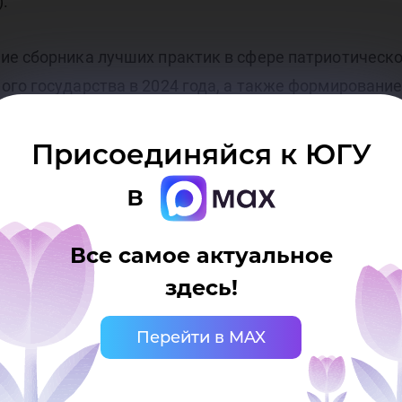
суд
.
ие сборника лучших практик в сфере патриотическ
ого государства в 2024 года, а также формировани
24
Присоединяйся к ЮГУ
ние творческого патриотического Фестиваля «Арт-А
в
регистрироваться до 10 ноября
по ссылке
.
Все самое актуальное
здесь!
Перейти в MAX