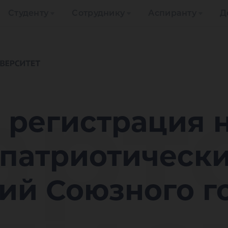
Студенту
Сотруднику
Аспиранту
Д
арт
 регистрация н
 патриотическ
ий Союзного г