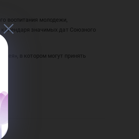
арс
ого воспитания молодежи,
е календаря значимых дат Союзного
ллея», в котором могут принять