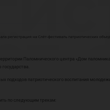
гис
ёт-
вала регистрация на Слёт-фестиваль патриотических объе
а территории Паломнического центра «Дом паломник
 государства.
три
ых подходов патриотического воспитания молодежи
дить по следующим трекам: