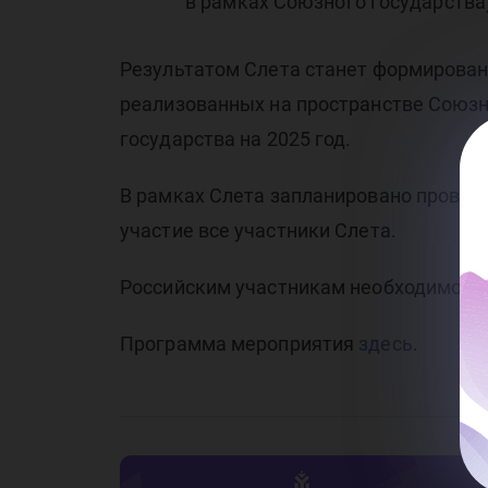
го
в рамках Союзного государства)
Результатом Слета станет формирован
реализованных на пространстве Союзн
государства на 2025 год.
20
В рамках Слета запланировано проведе
участие все участники Слета.
Российским участникам необходимо за
Программа мероприятия
здесь
.