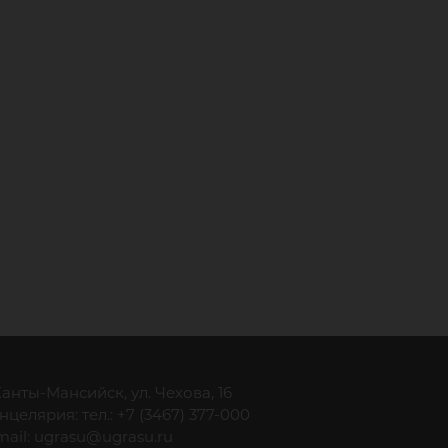
 Ханты-Мансийск, ул. Чехова, 16
нцелярия: тел.: +7 (3467) 377-000
mail:
ugrasu@ugrasu.ru