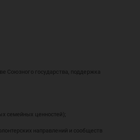
дин
ог
ве Союзного государства, поддержка
ых семейных ценностей);
олонтерских направлений и сообществ