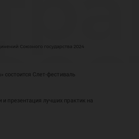
тра
фес
динений Союзного государства 2024
а» состоится Слет-фестиваль
оти
 и презентация лучших практик на