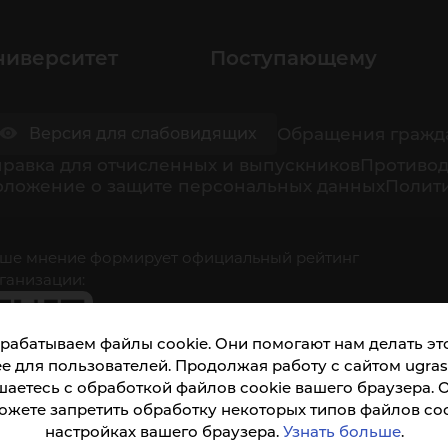
ниверситет
Поступающему
Обращения гражд
Версия для слабовидящих
равка для отчисленных и выпускников
Противод
оложение о защите персональных данных
Полити
ше мнение формирует официальный рейтинг
ганизации:
рабатываем файлы cookie. Они помогают нам делать это
е для пользователей. Продолжая работу с сайтом ugrasu
шаетесь с обработкой файлов cookie вашего браузера. 
ожете запретить обработку некоторых типов файлов coo
кета доступна по QR-коду, а так же по прямой
настройках вашего браузера.
Узнать больше
.
ылке