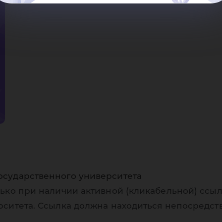
осударственного университета
ько при наличии активной (кликабельной) ссыл
рситета. Ссылка должна находиться непосредст