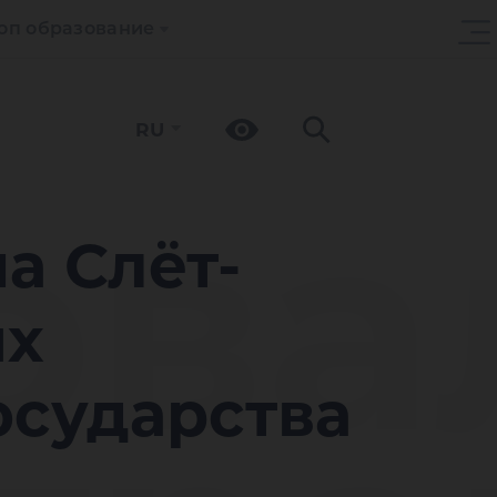
оп образование
RU
ова
а Слёт-
их
осударства