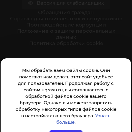
Версия для слабовидящих
Обращения граждан
Cправка для отчисленных и выпускников
Противодействие коррупции
Положение о защите персональных
данных
Политика обработки cookie
Ваше мнение формирует официальный рейтинг
Мы обрабатываем файлы cookie. Они
организации:
помогают нам делать этот сайт удобнее
для пользователей. Продолжая работу с
сайтом ugrasu.ru, вы соглашаетесь с
обработкой файлов cookie вашего
браузера. Однако вы можете запретить
обработку некоторых типов файлов cookie
Анкета доступна по QR-коду, а так же по прямой
в настройках вашего браузера.
Узнать
ссылке
больше
.