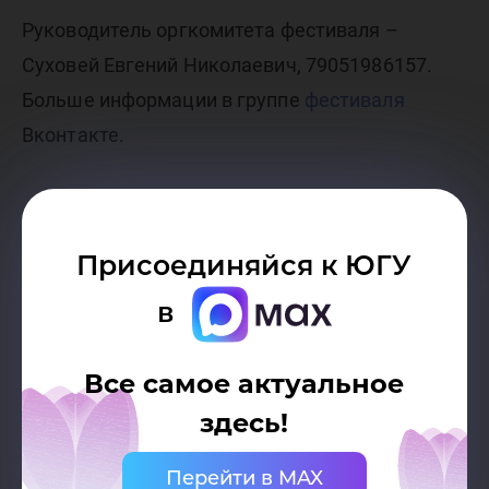
Руководитель оргкомитета фестиваля –
Суховей Евгений Николаевич, 79051986157.
Больше информации в группе
фестиваля
Вконтакте.
Присоединяйся к ЮГУ
в
Вложенные файлы
Все самое актуальное
здесь!
Файл
291.5 КБ
Перейти в MAX