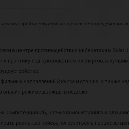
ойт
ты смогут пройти стажировку в центре противодействия к
ажи
овки в центре противодействия кибератакам Solar J
 и практику под руководством экспертов, а лучшим
рудоустройство.
нтр
фильных направлений 3 курса и старше, а также н
 в онлайн режиме дважды в неделю.
их компетенций ИБ, навыков мониторинга и админи
бирать реальные кейсы, погрузиться в процессы це