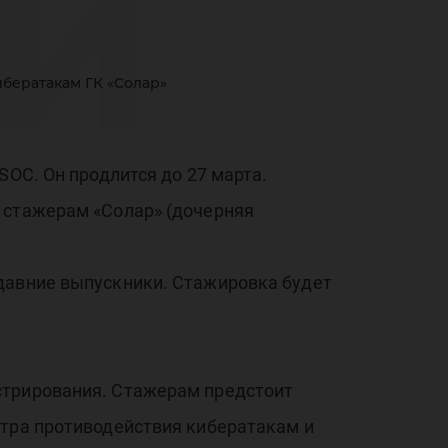
и
ибератакам ГК «Солар»
ров
SOC. Он продлится до 27 марта.
 стажерам «Солар» (дочерняя
е
едавние выпускники. Стажировка будет
стрирования. Стажерам предстоит
нтра противодействия кибератакам и