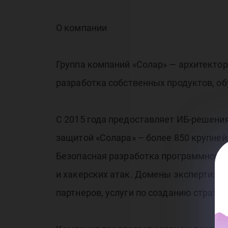
О компании
Группа компаний «Солар» — архитекто
разработка собственных продуктов, об
С 2015 года предоставляет ИБ-решени
защитой «Солара» – более 850 крупне
Безопасная разработка программного 
и хакерских атак. Домены экспертизы
партнеров, услуги по созданию стратег