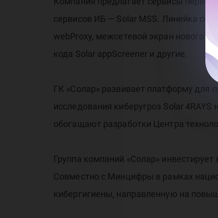
Компания предлагает сервисы первого
сервисов ИБ — Solar MSS. Линейка соб
webProxy, межсетевой экран нового поко
кода Solar appScreener и другие.
ГК «Солар» развивает платформу для 
исследования киберугроз Solar 4RAYS
обогащают разработки Центра техноло
Группа компаний «Солар» инвестирует 
Совместно с Минцифры в рамках наци
кибергигиены, направленную на повыш