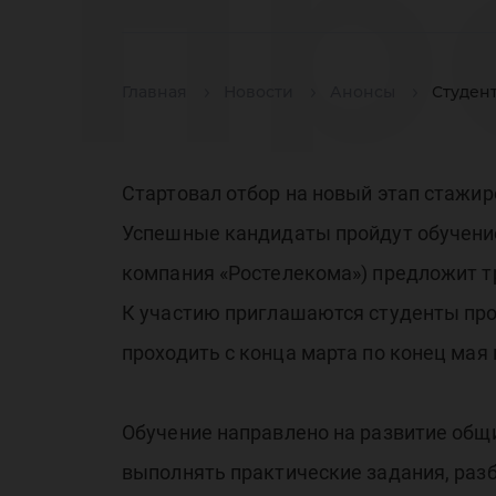
пр
Главная
Новости
Анонсы
Студен
ст
Стартовал отбор на новый этап стажир
Успешные кандидаты пройдут обучение
компания «Ростелекома») предложит т
це
К участию приглашаются студенты про
проходить с конца марта по конец мая
Обучение направлено на развитие общ
выполнять практические задания, раз