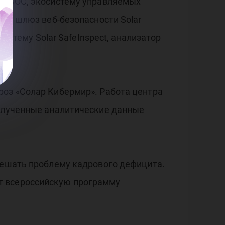
r JSOC, экосистему управляемых
or, шлюз веб-безопасности Solar
систему Solar SafeInspect, анализатор
роз «Солар Кибермир». Работа центра
Полученные аналитические данные
 решать проблему кадрового дефицита.
т всероссийскую программу