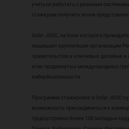
учиться работать с разными системам
пр
стажерам получить ясное представлен
Solar JSOC, на базе которого проводит
защищает крупнейшие организации Рос
правительства и ключевые деловые и
ки
атак продвинутых международных груп
кибербезопасности.
Программа стажировок в Solar JSOC с
возможность присоединиться к команде
трудоустроено более 100 молодых кадр
Томске, Хабаровске, Самаре, Ростове-н