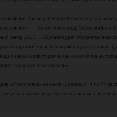
ола
динамично, профессия востребована, но, как и всег
ем новичок», — говорит Александр Одоевский, инже
ный центр JSOC. — Обучение дает студентам возмож
ю экспертам и впервые соприкоснуться с теми зад
 видно самых целеустремленных и увлеченных специ
ходит карьера в этой отрасли».
деле «Стажировка» на сайте «Солара» с 11 по 27 ма
ровки участникам предстоит сдать экзамен по выбр