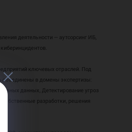
ления деятельности — аутсорсинг ИБ,
е киберинцидентов.
редприятий ключевых отраслей. Под
» объединены в домены экспертизы:
ативных данных, Детектирование угроз
т собственные разработки, решения
а.