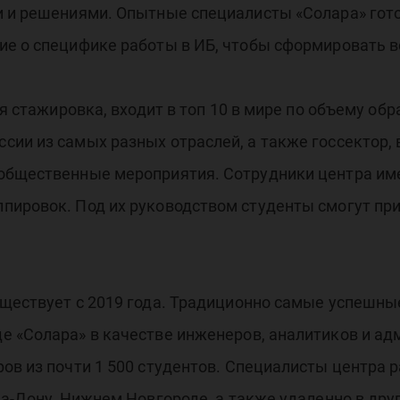
и и решениями. Опытные специалисты «Солара» гото
оти
ие о специфике работы в ИБ, чтобы сформировать 
ся стажировка, входит в топ 10 в мире по объему о
сии из самых разных отраслей, а также госсектор,
 общественные мероприятия. Сотрудники центра им
бер
пировок. Под их руководством студенты смогут пр
уществует с 2019 года. Традиционно самые успешн
 «Солара» в качестве инженеров, аналитиков и адм
ов из почти 1 500 студентов. Специалисты центра р
а-Дону, Нижнем Новгороде, а также удаленно в друг