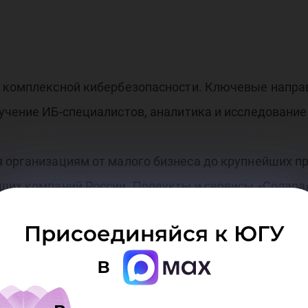
р комплексной кибербезопасности. Ключевые направ
учение ИБ-специалистов, аналитика и исследовани
я организациям от малого бизнеса до крупнейших п
йших компаний России. Продукты и сервисы «Солара
обеспечения, Управление доступом, Защита корпор
Присоединяйся к ЮГУ
 закрывают все потребности заказчиков и включаю
в
ии и архитектуры ИБ, консалтинг, обучение персонал