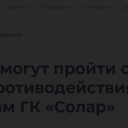
Студенту
Сотруднику
Аспиранту
Д
уде
смогут пройти 
противодействи
м ГК «Солар»