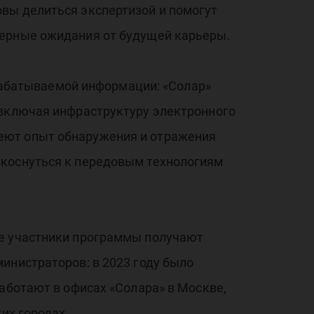
вы делиться экспертизой и помогут
во
верные ожидания от будущей карьеры.
брабатываемой информации: «Солар»
 включая инфраструктуру электронного
еют опыт обнаружения и отражения
ата
икоснуться к передовым технологиям
ые участники программы получают
инистраторов: в 2023 году было
аботают в офисах «Солара» в Москве,
их городах.