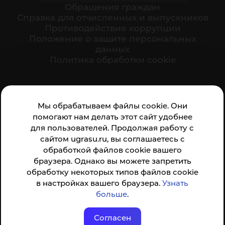
Обращения граждан
Cправка для отчисленных и выпускников
Противодействие коррупции
Положение о защите персональных
данных
Политика обработки cookie
Ваше мнение формирует официальный рейтинг
Мы обрабатываем файлы cookie. Они
организации:
помогают нам делать этот сайт удобнее
для пользователей. Продолжая работу с
сайтом ugrasu.ru, вы соглашаетесь с
обработкой файлов cookie вашего
браузера. Однако вы можете запретить
обработку некоторых типов файлов cookie
Анкета доступна по QR-коду, а так же по прямой
в настройках вашего браузера.
Узнать
ссылке
больше
.
Согласен
© ФГБОУ ВО ЮГУ 2001–2026