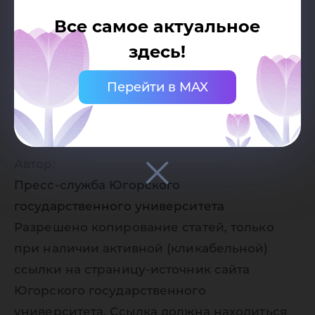
Все самое актуальное
здесь!
Перейти в MAX
Дата публикации:
30.11.2021
Автор:
Пресс-служба Югорского
государственного университета
Разрешено копирование статей, только
при наличии активной (кликабельной)
ссылки на страницу-источник сайта
Югорского государственного
университета. Ссылка должна находиться