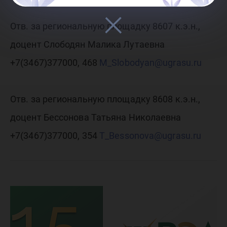
Отв. за региональную площадку 8607 к.э.н.,
доцент Слободян Малика Лутаевна
+7(3467)377000, 468
M_Slobodyan@ugrasu.ru
Отв. за региональную площадку 8608 к.э.н.,
доцент Бессонова Татьяна Николаевна
+7(3467)377000, 354
T_Bessonova@ugrasu.ru