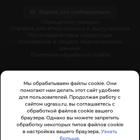
Версия для слабовидящих
Обращения граждан
Cправка для отчисленных и выпускников
Противодействие коррупции
Положение о защите персональных
данных
Политика обработки cookie
Ваше мнение формирует официальный рейтинг
Мы обрабатываем файлы cookie. Они
организации:
помогают нам делать этот сайт удобнее
для пользователей. Продолжая работу с
сайтом ugrasu.ru, вы соглашаетесь с
обработкой файлов cookie вашего
браузера. Однако вы можете запретить
обработку некоторых типов файлов cookie
Анкета доступна по QR-коду, а так же по прямой
в настройках вашего браузера.
Узнать
ссылке
больше
.