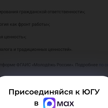
сти
рования гражданской ответственности»;
огия как фронт работы»;
я ценность»;
ркт
алога и традиционных ценностей».
латформе ФГАИС «Молодёжь России». Подробнее
по 
Присоединяйся к ЮГУ
в