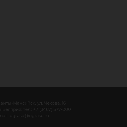
 Ханты-Мансийск, ул. Чехова, 16
нцелярия: тел.: +7 (3467) 377-000
mail:
ugrasu@ugrasu.ru