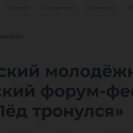
Студенту
Сотруднику
Аспиранту
Д
еро
ский молодёж
ский форум-фе
Лёд тронулся»