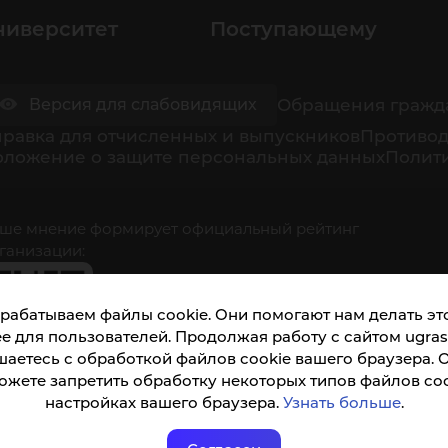
ниверситет
Поступающему
Обращения гражд
Версия для слабовидящих
равка для отчисленных и выпускников
Противод
оложение о защите персональных данных
Полити
ше мнение формирует официальный рейтинг
ганизации:
рабатываем файлы cookie. Они помогают нам делать это
е для пользователей. Продолжая работу с сайтом ugrasu
шаетесь с обработкой файлов cookie вашего браузера. 
ожете запретить обработку некоторых типов файлов coo
кета доступна по QR-коду, а так же по прямой
настройках вашего браузера.
Узнать больше
.
ылке