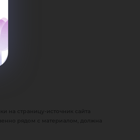
лся
ки на страницу-источник сайта
венно рядом с материалом, должна