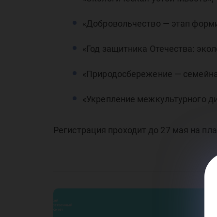
фе
«Добровольчество — этап форми
«Год защитника Отечества: экол
«Природосбережение — семейна
«А
«Укрепление межкультурного ди
Регистрация проходит до 27 мая на п