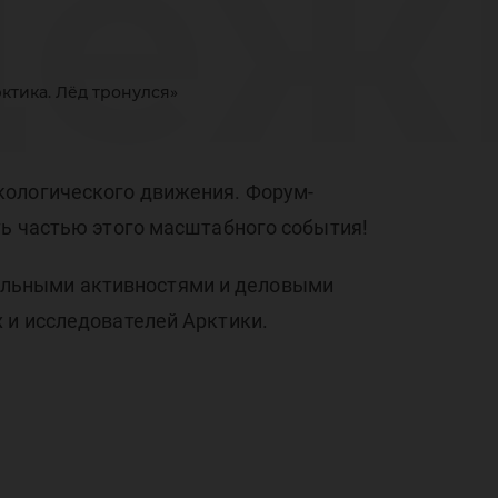
дёж
тика. Лёд тронулся»
гич
кологического движения. Форум-
ть частью этого масштабного события!
альными активностями и деловыми
-
 и исследователей Арктики.