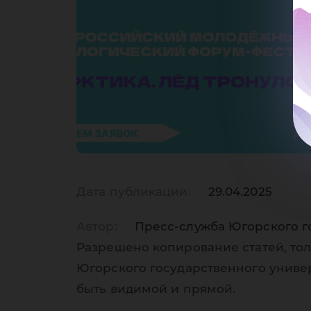
тр
Дата публикации:
29.04.2025
Автор:
Пресс-служба Югорского г
Разрешено копирование статей, тол
Югорского государственного униве
быть видимой и прямой.