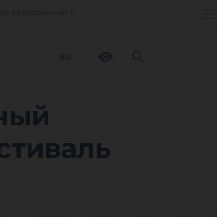
оп образование
RU
сс
ный
стиваль