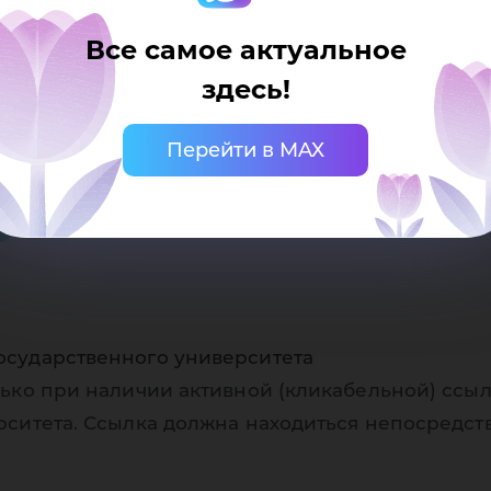
ону
Все самое актуальное
здесь!
Перейти в MAX
осударственного университета
ько при наличии активной (кликабельной) ссыл
рситета. Ссылка должна находиться непосредст