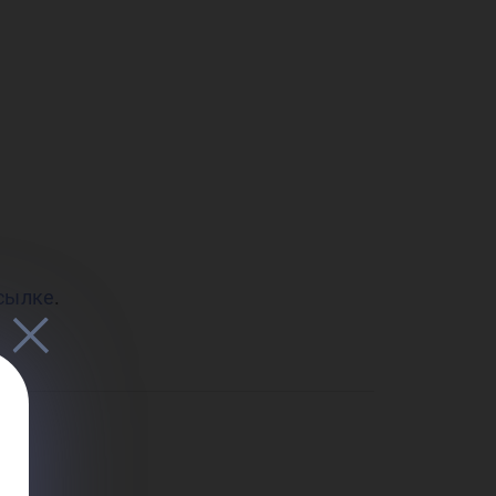
ва
ика
ссылке
.