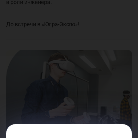
в роли инженера.
До встречи в «Югра-Экспо»!