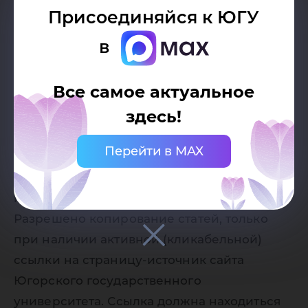
Присоединяйся к ЮГУ
в
Все самое актуальное
здесь!
Дата публикации:
10.06.2026
Перейти в MAX
Автор:
Пресс-служба Югорского
государственного университета
Разрешено копирование статей, только
при наличии активной (кликабельной)
ссылки на страницу-источник сайта
Югорского государственного
университета. Ссылка должна находиться