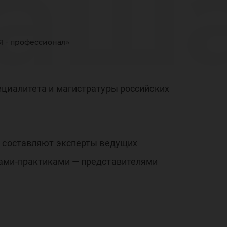
аш
Я - профессионал»
ть
ециалитета и магистратуры российских
ие 
в составляют эксперты ведущих
тами-практиками — представителями