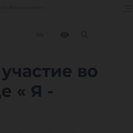
оп образование
RU
участие во
 « Я -