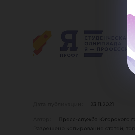
-
пр
Дата публикации:
23.11.2021
Автор:
Пресс-служба Югорского г
Разрешено копирование статей, тол