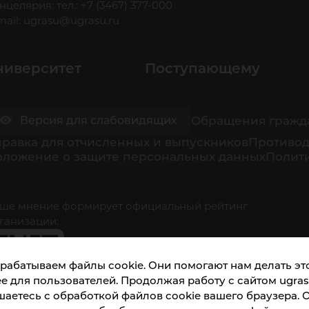
нцелярия: тел.: +7 (3467) 377-000
mail:
ugrasu@ugrasu.ru
ниверситет
Поступающему
Обращения гражд
Версия для слабовидящих
равка для отчисленных и выпускников
Противод
оложение о защите персональных данных
Полити
ше мнение формирует официальный рейтинг
ганизации:
рабатываем файлы cookie. Они помогают нам делать это
е для пользователей. Продолжая работу с сайтом ugrasu
шаетесь с обработкой файлов cookie вашего браузера. 