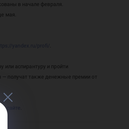
икованы в начале февраля.
сс
це мая.
ttps://yandex.ru/profi/
.
иад
у или аспирантуру и пройти
ы — получат также денежные премии от
 на
сайте
.