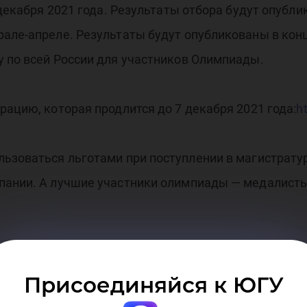
 декабря 2021 года. Результаты отбора будут опубл
еро
але-апреле. Результаты будут опубликованы в кон
 по всей России для участников Олимпиады.
рацию, которая продлится до 7 декабря 2021 года:
h
имп
ьзоваться льготами при поступлении в магистратур
пании. А лучшие участники олимпиады — медалист
ении олимпиады «Я - профессионал» можно узнать
Присоединяйся к ЮГУ