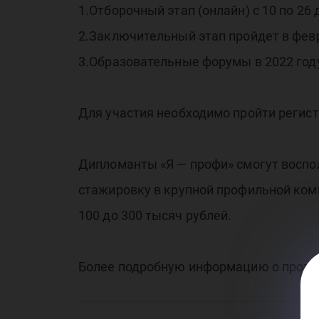
1.Отборочный этап (онлайн) с 10 по 26
Вс
2.Заключительный этап пройдет в февр
3.Образовательные форумы в 2022 году
Для участия необходимо пройти регист
ол
Дипломанты «Я — профи» смогут воспол
стажировку в крупной профильной ком
100 до 300 тысяч рублей.
Более подробную информацию о провед