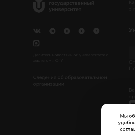
Ка
e-
У
Делитесь новостями об университете с
хештегом #ЮГУ
Cп
П
Сведения об образовательной
организации
Ва
ор
Мы об
удобне
согла