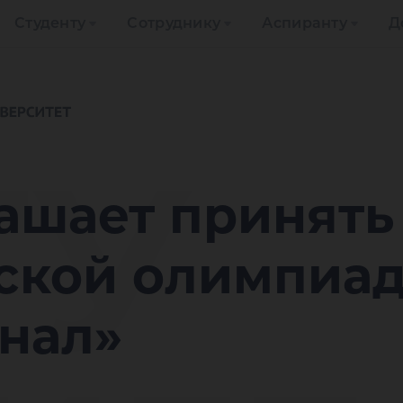
Студенту
Сотруднику
Аспиранту
Д
ГУ
ашает принять 
кой олимпиаде
нал»