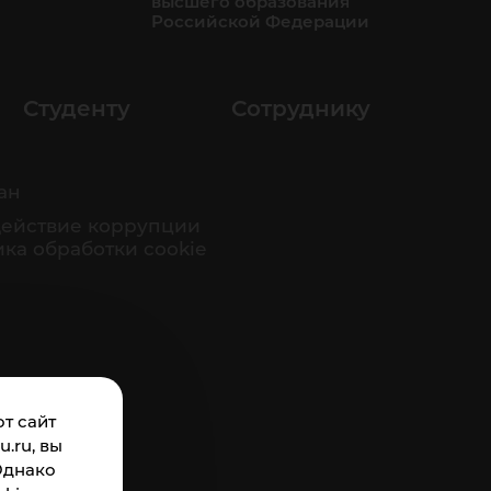
высшего образования
Российской Федерации
Студенту
Сотруднику
ан
ействие коррупции
ка обработки cookie
т сайт
.ru, вы
Однако