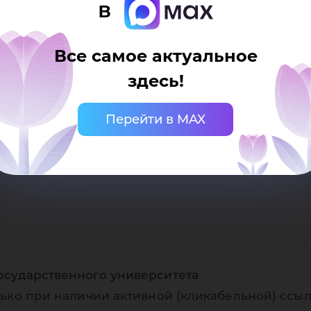
в
Все самое актуальное
здесь!
офе
Перейти в MAX
осударственного университета
ько при наличии активной (кликабельной) ссыл