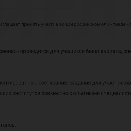
игл
иглашает принять участие во Всероссийской олимпиаде « 
иня
сионал» проводится для учащихся бакалавриата, сп
аст
риентированные состязания. Задания для участнико
ьских институтов совместно с опытными специалис
тапов: