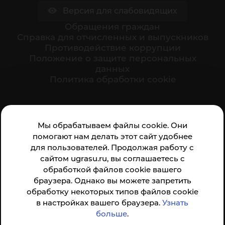
Версия для слабовидящих
Обращения граждан
Cправка для отчисленных и выпускников
Противодействие коррупции
Положение о защите персональных
данных
Политика обработки cookie
Ваше мнение формирует официальный рейтинг
Мы обрабатываем файлы cookie. Они
организации:
помогают нам делать этот сайт удобнее
для пользователей. Продолжая работу с
сайтом ugrasu.ru, вы соглашаетесь с
обработкой файлов cookie вашего
браузера. Однако вы можете запретить
обработку некоторых типов файлов cookie
Анкета доступна по QR-коду, а так же по прямой
в настройках вашего браузера.
Узнать
ссылке
больше
.