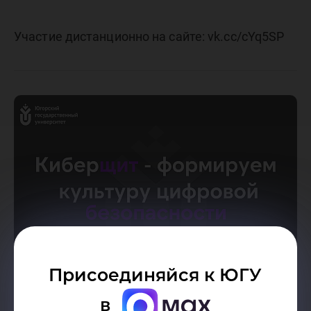
Участие дистанционно на сайте: vk.cc/cYq5SP
Присоединяйся к ЮГУ
в