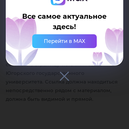
Дата публикации:
02.06.2026
Все самое актуальное
Автор:
здесь!
Пресс-служба Югорского
государственного университета
Перейти в MAX
Разрешено копирование статей, только
при наличии активной (кликабельной)
ссылки на страницу-источник сайта
Югорского государственного
университета. Ссылка должна находиться
непосредственно рядом с материалом,
должна быть видимой и прямой.