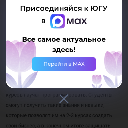
коммуникация не строится, ниже пяти – идеи
Присоединяйся к ЮГУ
не придумываются». При чём, команды будут
в
смешанные, включать студентов разных
направлений подготовки, чтобы выходить за
Все самое актуальное
рамки знаний одной дисциплины.
здесь!
Перейти в MAX
К участию в Акселерационной программе
приглашают студентов всех направлений
подготовки и со всех курсов. Так, учащихся 1-2
курсов научат программировать. Студенты
смогут получить такие знания и навыки,
которые позволят им на 2-3 курсах создать
свой бизнес, а в конечном итоге защищать