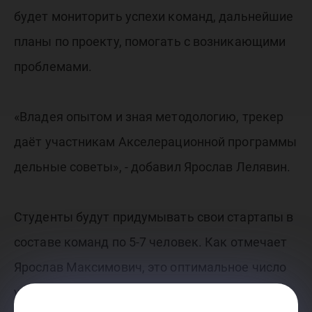
будет мониторить успехи команд, дальнейшие
планы по проекту, помогать с возникающими
проблемами.
«Владея опытом и зная методологию, трекер
даёт участникам Акселерационной программы
дельные советы», - добавил Ярослав Лелявин.
Студенты будут придумывать свои стартапы в
составе команд по 5-7 человек. Как отмечает
Ярослав Максимович, это оптимальное число
участников: «Выше семи человек