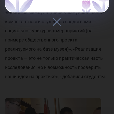
квалификационной работы старшекурсников
«Развитие межкультурной коммуникативной
компетентности студентов средствами
социально-культурных мероприятий (на
примере общественного проекта,
реализуемого на базе музея)». «Реализация
проекта — это не только практическая часть
исследования, но и возможность проверить
наши идеи на практике», - добавили студенты.