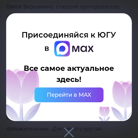
Олеся Вершинина, старший преподаватель
Высшей школы гуманитарных наук,
направления «Журналистика» отметила, что
Присоединяйся к ЮГУ
Осенняя школа «Шаг в профессию» превзошла
в
все ожидания:
«Это для нас такой тест-драйв.
Мы попытались понять, насколько будущим
Все самое актуальное
абитуриентам необходимы подобные форматы
здесь!
встреч, и сколько реально заинтересованных в
Перейти в MAX
профессии ребят. Реальность превзошла наши
ожидания. Мы рассчитывали на более
скромный результат. Отзывы у школьников
положительные. Для них это крутая