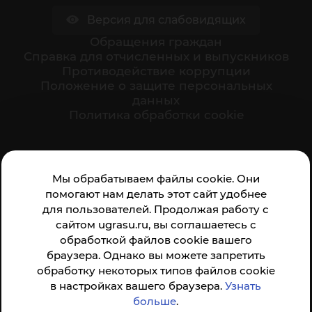
Версия для слабовидящих
Обращения граждан
Cправка для отчисленных и выпускников
Противодействие коррупции
Положение о защите персональных
данных
Политика обработки cookie
Ваше мнение формирует официальный рейтинг
Мы обрабатываем файлы cookie. Они
организации:
помогают нам делать этот сайт удобнее
для пользователей. Продолжая работу с
сайтом ugrasu.ru, вы соглашаетесь с
обработкой файлов cookie вашего
браузера. Однако вы можете запретить
обработку некоторых типов файлов cookie
Анкета доступна по QR-коду, а так же по прямой
в настройках вашего браузера.
Узнать
ссылке
больше
.