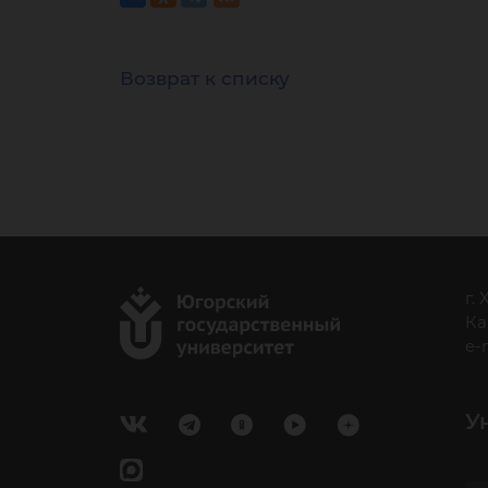
Возврат к списку
г.
Ка
e-
У