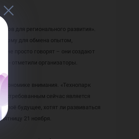
ктов для регионального развития».
тформу для обмена опытом,
и не просто говорят – они создают
и» - отметили организаторы.
и экономике внимания. «Технопарк
ь востребованным сейчас является
т своё будущее, хотят ли развиваться
 пятницу 21 ноября.