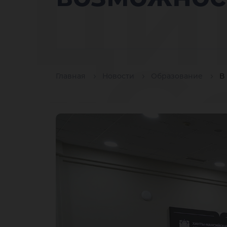
ци
«С
Главная
Новости
Образование
В
Юг