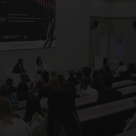
омы
еат