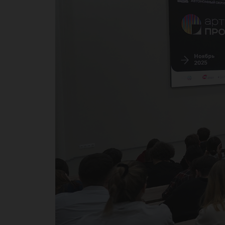
пр
кр