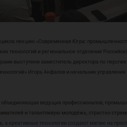
змо
 цикла лекцию «Современная Югра: промышленность
их технологий и региональное отделение Российск
орами выступили заместитель директора по перспе
технологий» Игорь Анфалов и начальник управлени
а, объединяющая ведущих профессионалов, промыш
нимателей и талантливую молодёжь, страстно стре
, а креативные технологии создают магию на прос