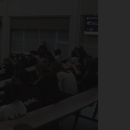
шл
ив 