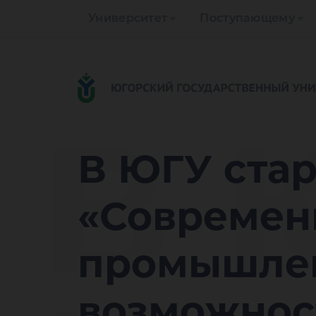
Университет
Поступающему
В 
В ЮГУ ста
«Современ
промышлен
возможнос