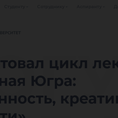
Студенту
Сотруднику
Аспиранту
Д
ЮГУ
ртовал цикл ле
ная Югра:
ность, креати
ти»