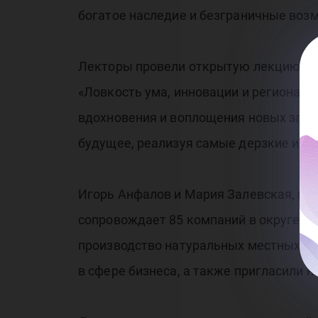
богатое наследие и безграничные возм
Лекторы провели открытую лекцию «Кр
«Ловкость ума, инновации и регионал
вдохновения и воплощения новых замыс
будущее, реализуя самые дерзкие идеи
Игорь Анфалов и Мария Залевская, в ч
сопровождает 85 компаний в округе. И
производство натуральных местных про
в сфере бизнеса, а также пригласили н