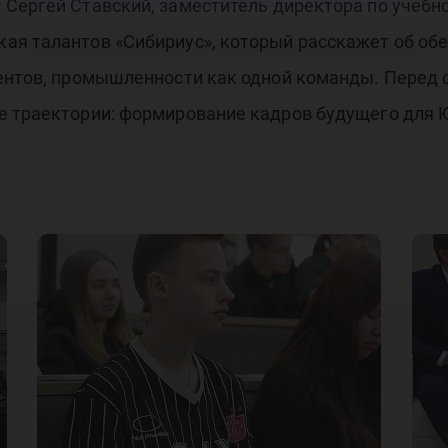
 Сергей Ставский, заместитель директора по учебн
ая талантов «Сибириус», который расскажет об об
дентов, промышленности как одной команды. Перед 
 траектории: формирование кадров будущего для Ю