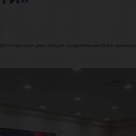
кл 
овр
 ЮГУ стартовал цикл лекций «Современная Югра: промышл
ра: