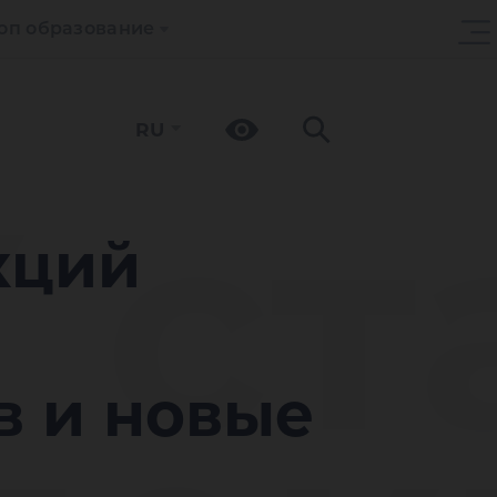
оп образование
RU
 ст
кций
в и новые