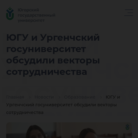
ЮГУ и
ЮГУ и Ургенчский
госуниверситет
Ургенчс
обсудили векторы
сотрудничества
госунив
Главная
Новости
Образование
ЮГУ и
обсудил
Ургенчский госуниверситет обсудили векторы
сотрудничества