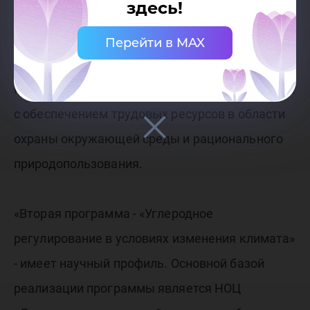
здесь!
национальной. Программа «Управление
природопользованием в нефтегазовом
Перейти в MAX
регионе» больше ориентирована на
производственный потенциал региона, связана
с обеспечением трудовых ресурсов в области
охраны окружающей среды и рационального
природопользования.
«Вторая программа - «Углеродное
регулирование в условиях изменения климата»
- имеет научный профиль. Основной базой
реализации программы является НОЦ