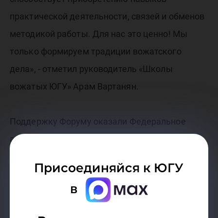
практической деятельности, связей и обменов
методикой работы. Для нас это ценно! Мы
только формируем традиции вожатского
дела», - отметил руководитель «Школы
вожатых ЮГУ» Арам Вартанян.
Поддержку Форуму оказали Федеральное
агентство по делам молодежи (Росмолодежь),
в партнёрстве с Российскими студенческими
Присоединяйся к ЮГУ
отрядами.
в