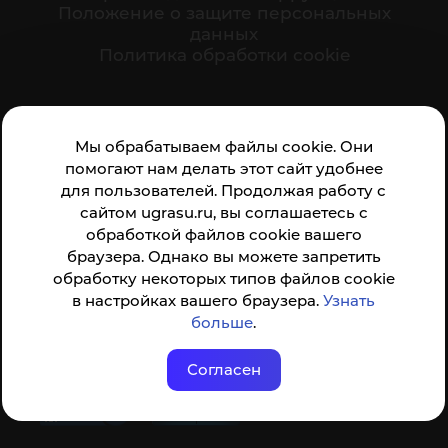
Положение о защите персональных
данных
Политика обработки cookie
Ваше мнение формирует официальный рейтинг
Мы обрабатываем файлы cookie. Они
организации:
помогают нам делать этот сайт удобнее
для пользователей. Продолжая работу с
сайтом ugrasu.ru, вы соглашаетесь с
обработкой файлов cookie вашего
браузера. Однако вы можете запретить
обработку некоторых типов файлов cookie
Анкета доступна по QR-коду, а так же по прямой
в настройках вашего браузера.
Узнать
ссылке
больше
.
Согласен
© ФГБОУ ВО ЮГУ 2001–2026