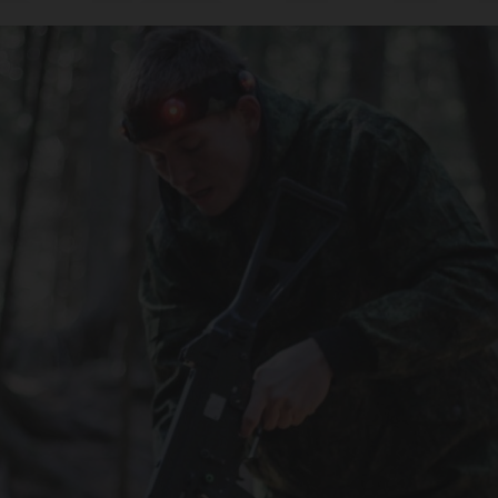
арн
ала
 сла