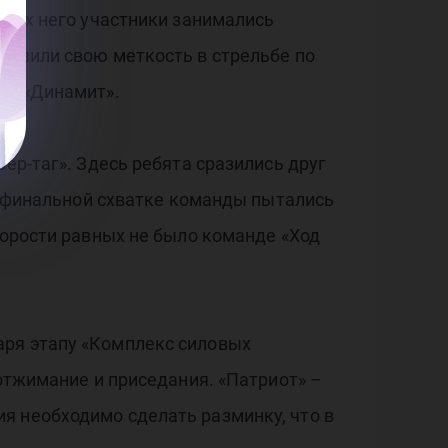
мках него участники занимались
оявили свою меткость в стрельбе по
 – «Динамит».
ер-таг». Здесь ребята сразились друг
 в финальной схватке команды пытались
корости равных не было команде «Ход
аря этапу «Комплекс силовых
 отжимание и приседания. «Патриот» –
я необходимо сделать разминку, что в