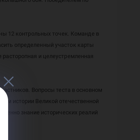
ены 12 контрольных точек. Команде в
асить определенный участок карты
е расторопная и целеустремленная
участников. Вопросы теста в основном
ицам истории Великой отечественной
ственно знание исторических реалий