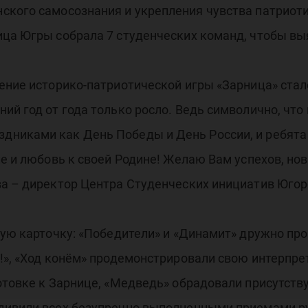
ского самосознания и укрепления чувства патрио
ица Югры собрала 7 студенческих команд, чтобы вы
ение историко-патриотической игры «Зарница» стал
ий год от года только росло. Ведь символично, что
никами как День Победы и День России, и ребята в
ие и любовь к своей Родине! Желаю Вам успехов, но
а – директор Центра Студенческих инициатив Югор
 карточку: «Победители» и «Динамит» дружно прок
ь!», «Ход конём» продемонстрировали свою интерпр
готовке к Зарнице, «Медведь» обрадовали присутс
дивили всех безупречно выполненными приемами р