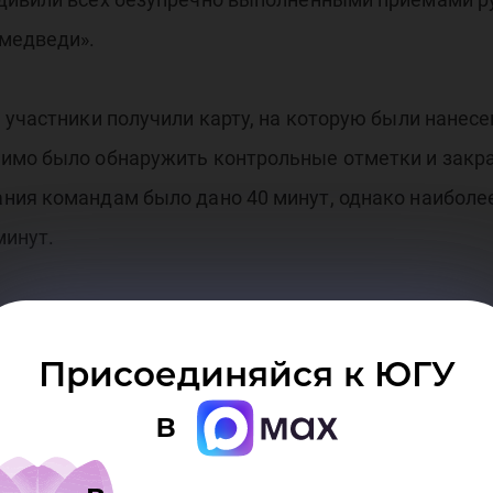
 медведи».
 участники получили карту, на которую были нанес
имо было обнаружить контрольные отметки и закр
ния командам было дано 40 минут, однако наиболе
минут.
по истории России» также не вызвал сложностей у 
ия и завоевания, особое внимание обращено стран
Присоединяйся к ЮГУ
жено 25 вопросов. Наилучший результат, а соответ
в