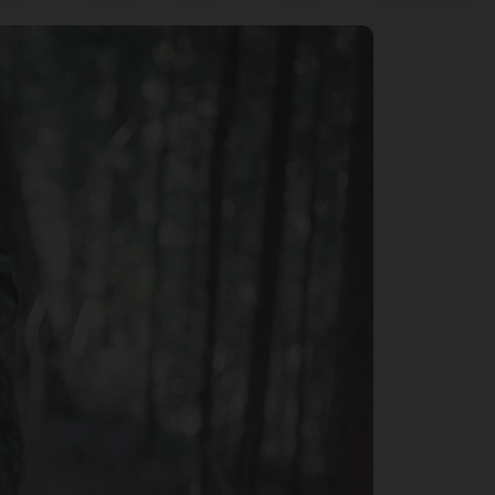
иц
сь
ву!