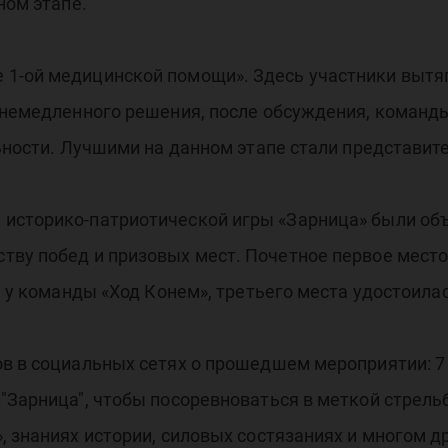
ном этапе.
1-ой медицинской помощи». Здесь участники вытяг
т немедленного решения, после обсуждения, команд
льности. Лучшими на данном этапе стали представит
историко-патриотической игры «Зарница» были об
тву побед и призовых мест. Почетное первое мест
ла у команды «Ход Конем», третьего места удостоил
ов в социальных сетях о прошедшем мероприятии: 7
"Зарница", чтобы посоревноваться в меткой стрель
, знаниях истории, силовых состязаниях и многом 