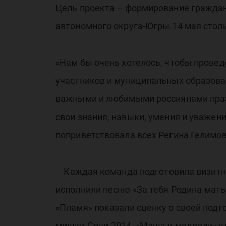
Цель проекта – формирование граждан
автономного округа-Югры.14 мая стол
«Нам бы очень хотелось, чтобы провед
участников и муниципальных образован
важными и любимыми россиянами празд
свои знания, навыки, умения и уважен
поприветствовала всех Регина Гелимов
Каждая команда подготовила визитную
исполнили песню «За тебя Родина-мат
«Пламя» показали сценку о своей под
мишки Сочи-2014, «Маша и медведи» у