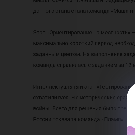
данного этапа стала команда «Маша и
Этап «Ориентирование на местности» –
максимально короткий период необход
заданным цветом. На выполнение зада
команда справилась с заданием за 12 
Интеллектуальный этап «Тестирование 
охватили важные исторические сражен
войны. Всего для решения было предло
России показала команда «Пламя».