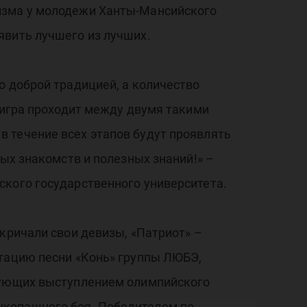
тизма у молодежи Ханты-Мансийского
явить лучшего из лучших.
о доброй традицией, а количество
 игра проходит между двумя такими
 течение всех этапов будут проявлять
вых знакомств и полезных знаний!» –
ского государственного университета.
ричали свои девизы, «Патриот» –
етацию песни «Конь» группы ЛЮБЭ,
твующих выступлением олимпийского
укопашного боя. Победителем по