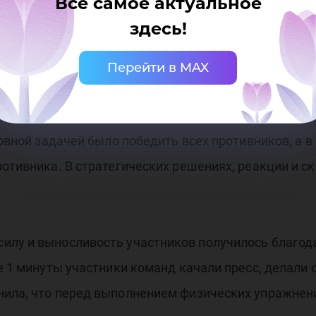
Все самое актуальное
вал ребят не меньше тестирования по истории, в ра
здесь!
икова, а после демонстрации своего мастерства пр
лучшими стали команда «Победители», а в стрельбе
Перейти в MAX
в полной мере проявили в стратегической игре «Лаз
сновной задачей было победить всех противников, а
ротивника. В стратегических решениях, реакции и с
илу и выносливость участников получилось благод
ие 1 минуты участники команд качали пресс, делали
нила, что перед выполнением физических упражнени