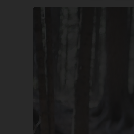
«З
уд
на