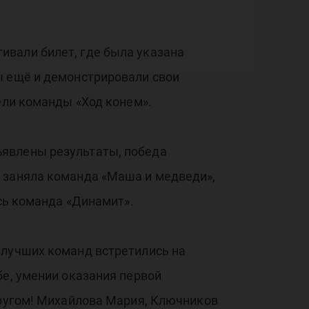
ивали билет, где была указана
ы ещё и демонстрировали свои
ели команды «Ход конем».
ъявлены результаты, победа
о заняла команда «Маша и медведи»,
ась команда «Динамит».
 лучших команд встретились на
бе, умении оказания первой
другом! Михайлова Мария, Ключников