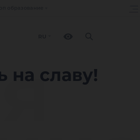
оп образование
RU
я
 на славу!