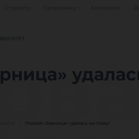
Студенту
Сотруднику
Аспиранту
Д
рва
рница» удалась
ьность
Первая «Зарница» удалась на славу!