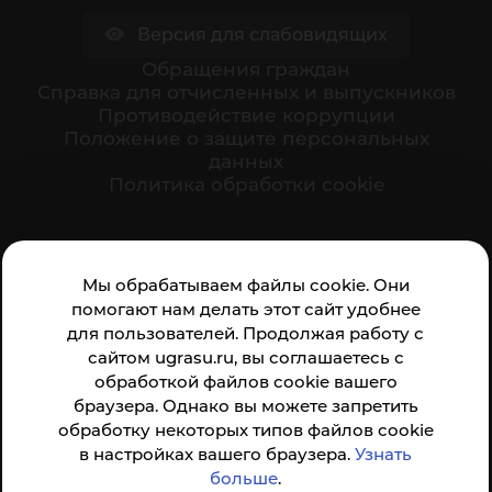
Версия для слабовидящих
Обращения граждан
Cправка для отчисленных и выпускников
Противодействие коррупции
Положение о защите персональных
данных
Политика обработки cookie
Ваше мнение формирует официальный рейтинг
Мы обрабатываем файлы cookie. Они
организации:
помогают нам делать этот сайт удобнее
для пользователей. Продолжая работу с
сайтом ugrasu.ru, вы соглашаетесь с
обработкой файлов cookie вашего
браузера. Однако вы можете запретить
обработку некоторых типов файлов cookie
Анкета доступна по QR-коду, а так же по прямой
в настройках вашего браузера.
Узнать
ссылке
больше
.