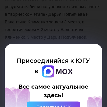
результаты были получены и в личном зачете:
в творческом этапе - Дарья Подъячева и
Валентина Клименко заняли 3 место, в
теоретическом – 2 место у Валентины
Клименко, 3 место у Дарьи Подъячевой.
Поздравляем команду студентов и их
руководителя с такими высокими
Присоединяйся к ЮГУ
результатами в этом статусном мероприятии!
в
Желаем дальнейших успехов и новых побед!
Все самое актуальное
здесь!