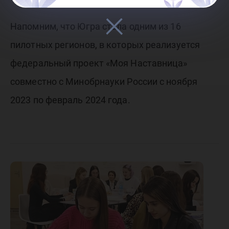
Напомним, что Югра стала одним из 16
пилотных регионов, в которых реализуется
федеральный проект «Моя Наставница»
совместно с Минобрнауки России с ноября
2023 по февраль 2024 года.