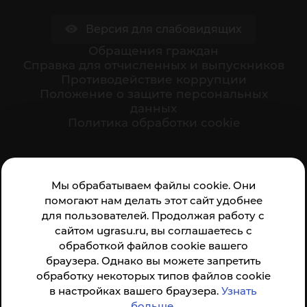
Версия для слабовидящих
Обращения граждан
Cправка для отчисленных и выпускников
Противодействие коррупции
Положение о защите персональных
данных
Политика обработки cookie
Ваше мнение формирует официальный рейтинг
Мы обрабатываем файлы cookie. Они
организации:
помогают нам делать этот сайт удобнее
для пользователей. Продолжая работу с
сайтом ugrasu.ru, вы соглашаетесь с
обработкой файлов cookie вашего
браузера. Однако вы можете запретить
обработку некоторых типов файлов cookie
Анкета доступна по QR-коду, а так же по прямой
в настройках вашего браузера.
Узнать
ссылке
больше
.